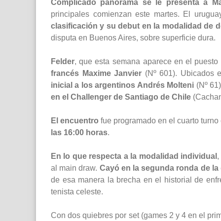
Complicado panorama se le presenta a Mar
principales comienzan este martes. El urugu
clasificación y su debut en la modalidad de 
disputa en Buenos Aires, sobre superficie dura.
Felder
, que esta semana aparece en el puesto
francés Maxime Janvier
(Nº 601). Ubicados e
inicial a los argentinos Andrés Molteni
(Nº 61
en el Challenger de Santiago de Chile
(Cachan
El encuentro
fue programado en el cuarto turno 
las 16:00 horas
.
En lo que respecta a la modalidad individual
,
al main draw.
Cayó en la segunda ronda de la 
de esa manera la brecha en el historial de enf
tenista celeste.
Con dos quiebres por set (games 2 y 4 en el prim