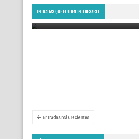
Lima Challenger: Ignacio Carou y Franco Roncadel
participarán en el torneo ATP de Perú
ENTRADAS QUE PUEDEN INTERESARTE
June 23, 2025
Entradas más recientes