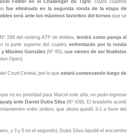
cel Felder en el Challenger de Tigre
, cuyos cuadros
ayo
fue eliminado en la segunda ronda de la etapa de
dobles será ante los máximos favoritos del torneo
que se
 Nº 288 del ranking ATP de dobles,
tendrá como pareja al
n la parte superior del cuadro,
enfrentarán por la ronda
)
y Máximo González
(Nº 85), q
ue vienen de ser finalistas
tun Open).
del Court Central, por lo que
estará comenzando luego de
 que no es prioridad para Marcel este año, no pudo ingresar
qualy ante Daniel Dutra Silva
(Nº 438). El brasileño acortó
rentamientos entre ambos, que ahora quedó 3-1 a favor del
ero, y 3 y 5 en el segundo), Dutra Silva liquidó el encuentro