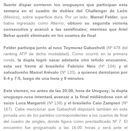
Suerte dispar corrieron los uruguayos que participan esta
semana en el cuadro de dobles del Challenger de León
(México), sobre superficie dura. Por un lado,
Marcel Felder
, que
había ingresado como Alterno,
obtuvo su segunda victoria
consecutiva y avanzó a las semifinales; mientras que Ariel
Behar quedó eliminado en los cuartos de final
.
Felder participa junto al ruso Teymuraz Gabashvili
(Nº 478 del
ranking ATP de dicha modalidad). Como ocurrió en la primera
ronda,
la dupla logró sacar adelante otro reñido encuentro,
esta vez frente al brasileño Fabricio Neis
(Nº 104)
y el
salvadoreño Marcel Arévalo
(Nº 120),
a quienes derrotaron por
6-4 y 7-5, luego de una hora y 9 minutos
.
Este viernes, no antes de las 20:00, hora de Uruguay; la dupla
uruguayo-rusa intentará avanzar a la final midiéndose con el
suizo Luca Margaroli
(Nº 138)
y el brasileño Caio Zampieri
(Nº
167). Cabe mencionar que Gabashvili disputará también en esta
jornada uno de los partidos correspondientes a los cuartos de final
del cuadro de singles, donde figura como preclasificado Nº 7. El
encuentro fue programado a las 16:00 horas y será ante el