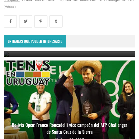
Fotografía:
archivo. Marcel Felder disputará las semifinales del Challenger de León
(México).
Lima Challenger: Ignacio Carou y Franco Roncadelli participarán en
el torneo ATP de Perú
ENTRADAS QUE PUEDEN INTERESARTE
June 23, 2025
Bolivia Open: Franco Roncadelli vice campeón del ATP Challenger
de Santa Cruz de la Sierra