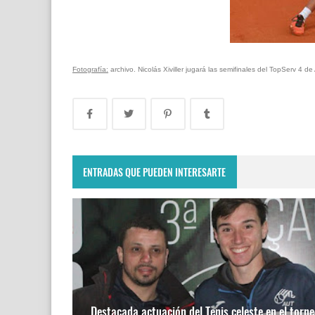
Fotografía:
archivo. Nicolás Xiviller jugará las semifinales del TopServ 4 de
ENTRADAS QUE PUEDEN INTERESARTE
Destacada actuación del Tenis celeste en el torne