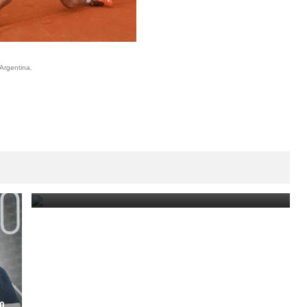
 Argentina.
Los tenistas uruguayos volvieron a dejar su marca
en el torneo de Santana do Livramento
November 29, 2022
o