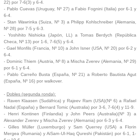
22) por 7-6(3) y 6-4.
- Pablo Cuevas (Uruguay, Nº 27) a Fabio Fognini (Italia) por 6-1 y
6-4.
- Stan Wawrinka (Suiza, Nº 3) a Philipp Kohlschreiber (Alemania,
Nº 28) por 7-5 y 6-3.
- Yoshihito Nishioka (Japón, LL) a Tomas Berdych (República
Checa, Nº 13) por 1-6, 7-6(5) y 6-4.
- Gael Monfils (Francia, Nº 10) a John Isner (USA, Nº 20) por 6-2 y
6-4.
- Dominic Thiem (Austria, Nº 8) a Mischa Zverev (Alemania, Nº 29)
por 6-1 y 6-4.
- Pablo Carreño Busta (España, Nº 21) a Roberto Bautista Agut
(España, Nº 16) por walkover.
-
Dobles (segunda ronda):
- Raven Klaasen (Sudáfrica) y Rajeev Ram (USA)(Nº 6) a Rafael
Nadal (España) y Bernard Tomic (Australia) por 3-6, 7-6(4) y 11-9.
- Henri Kontinen (Finlandia) y John Peers (Australia)(Nº 3) a
Alexander Zverev y Mischa Zverev (Alemania) por 6-3 y 6-4.
- Gilles Müller (Luxemburgo) y Sam Querrey (USA) a Florin
Mergea (Rumania) y AiSam-Ul-Haq Qureshi (Pakistán) por 6-1, 1-