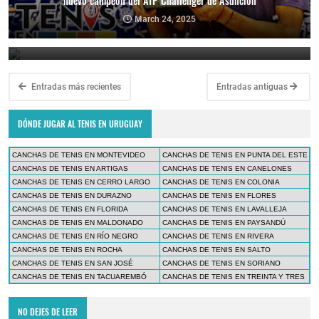
nuevo campeón del ATP Challenger de Asunción
Paraguay Open 2025: Thiago Monteiro vs. Emilio Nava por el título
en el ATP Challenger de Asunción
March 24, 2025
March 23, 2025
Entradas más recientes
Entradas antiguas
DÓNDE JUGAR AL TENIS EN URUGUAY
CANCHAS DE TENIS EN MONTEVIDEO
CANCHAS DE TENIS EN PUNTA DEL ESTE
CANCHAS DE TENIS EN ARTIGAS
CANCHAS DE TENIS EN CANELONES
CANCHAS DE TENIS EN CERRO LARGO
CANCHAS DE TENIS EN COLONIA
CANCHAS DE TENIS EN DURAZNO
CANCHAS DE TENIS EN FLORES
CANCHAS DE TENIS EN FLORIDA
CANCHAS DE TENIS EN LAVALLEJA
CANCHAS DE TENIS EN MALDONADO
CANCHAS DE TENIS EN PAYSANDÚ
CANCHAS DE TENIS EN RÍO NEGRO
CANCHAS DE TENIS EN RIVERA
CANCHAS DE TENIS EN ROCHA
CANCHAS DE TENIS EN SALTO
CANCHAS DE TENIS EN SAN JOSÉ
CANCHAS DE TENIS EN SORIANO
CANCHAS DE TENIS EN TACUAREMBÓ
CANCHAS DE TENIS EN TREINTA Y TRES
NO DEJES DE LEER