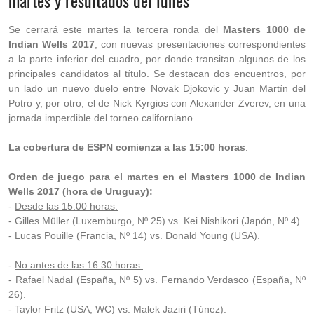
martes y resultados del lunes
Se cerrará este martes la tercera ronda del
Masters 1000 de
Indian Wells 2017
, con nuevas presentaciones correspondientes
a la parte inferior del cuadro, por donde transitan algunos de los
principales candidatos al título. Se destacan dos encuentros, por
un lado un nuevo duelo entre Novak Djokovic y Juan Martín del
Potro y, por otro, el de Nick Kyrgios con Alexander Zverev, en una
jornada imperdible del torneo californiano.
La cobertura de ESPN comienza a las 15:00 horas
.
Orden de juego para el martes en el Masters 1000 de Indian
Wells 2017 (hora de Uruguay):
-
Desde las 15:00 horas:
- Gilles Müller (Luxemburgo, Nº 25) vs. Kei Nishikori (Japón, Nº 4).
- Lucas Pouille (Francia, Nº 14) vs. Donald Young (USA).
-
No antes de las 16:30 horas:
- Rafael Nadal (España, Nº 5) vs. Fernando Verdasco (España, Nº
26).
- Taylor Fritz (USA, WC) vs. Malek Jaziri (Túnez).