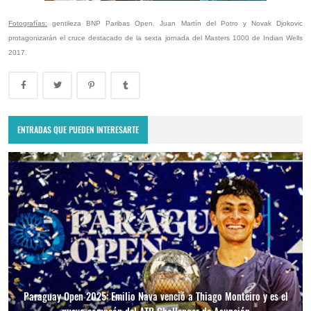
Fotografías:
gentileza BNP Paribas Open. Juan Martín del Potro y Novak Djokovic
protagonizarán el cruce destacado de la sexta jornada del Masters 1000 de Indian Wells
2017.
ENTRADAS QUE PUEDEN INTERESARTE
Paraguay Open 2025: Emilio Nava venció a Thiago Monteiro y es el