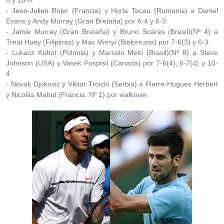
6 y 10-6.
- Jean-Julien Rojer (Francia) y Horia Tecau (Rumania) a Daniel
Evans y Andy Murray (Gran Bretaña) por 6-4 y 6-3.
- Jamie Murray (Gran Bretaña) y Bruno Soáres (Brasil)(Nº 4) a
Treat Huey (Filipinas) y Max Mirnyi (Bielorrusia) por 7-6(3) y 6-3.
- Lukasz Kubot (Polonia) y Marcelo Melo (Brasil)(Nº 8) a Steve
Johnson (USA) y Vasek Pospisil (Canadá) por 7-6(4), 6-7(4) y 10-
4.
- Novak Djokovic y Viktor Troicki (Serbia) a Pierre-Hugues Herbert
y Nicolás Mahut (Francia, Nº 1) por walkover.