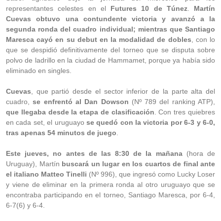
representantes celestes en el
Futures 10 de Túnez
.
Martín
Cuevas obtuvo una contundente victoria y avanzó a la
segunda ronda del cuadro individual; mientras que Santiago
Maresca cayó en su debut en la modalidad de dobles
, con lo
que se despidió definitivamente del torneo que se disputa sobre
polvo de ladrillo en la ciudad de Hammamet, porque ya había sido
eliminado en singles.
Cuevas
, que partió desde el sector inferior de la parte alta del
cuadro,
se enfrentó al Dan Dowson
(Nº 789 del ranking ATP),
que llegaba desde la etapa de clasificación
. Con tres quiebres
en cada set, el uruguayo
se quedó con la victoria por 6-3 y 6-0,
tras apenas 54 minutos de juego
.
Este jueves, no antes de las 8:30 de la mañana
(hora de
Uruguay), Martín
buscará un lugar en los cuartos de final ante
el italiano Matteo Tinelli
(Nº 996), que ingresó como Lucky Loser
y viene de eliminar en la primera ronda al otro uruguayo que se
encontraba participando en el torneo, Santiago Maresca, por 6-4,
6-7(6) y 6-4.