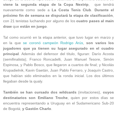
viene la segunda etapa de la Copa Nextrip
, que tendrá
nuevamente como sede a
La Costa Tenis Club
.
Durante el
próximo fin de semana se disputará la etapa de clasificación
,
con 21 tenistas luchando por alguno de los
cuatro pases al main
draw
que
están en juego
.
Tal como ocurrió en la etapa anterior, que tuvo lugar en marzo y
en la que
se coronó campeón Rodrigo Arús
,
son varios los
jugadores que ya tienen su lugar asegurado en el cuadro
principal
. Además del defensor del título, figuran: Darío Acosta
(semifinalista); Franco Roncadelli, Juan Manuel Tesore, Simón
Espinosa, y Pablo Bosco, que llegaron a cuartos de final; y Nicolás
Krupadielnik, Kavin Gaetán, Juan Pablo Ferraro, y Joaquín Castro,
que habían sido eliminados en la ronda inicial. Los dos últimos
llegaban desde la qualy.
También se han cursado dos wildcards
(invitaciones),
cuyos
destinatarios son Emiliano Troche
, quien por estos días se
encuentra representando a Uruguay en el Sudamericano Sub-20
de Bogotá;
y Gastón Charlo
.