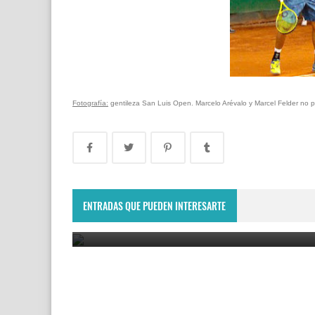
Fotografía:
gentileza San Luis Open. Marcelo Arévalo y Marcel Felder no pu
Lima Challenger: Ignacio Carou y Franco Roncadel
participarán en el torneo ATP de Perú
ENTRADAS QUE PUEDEN INTERESARTE
June 23, 2025