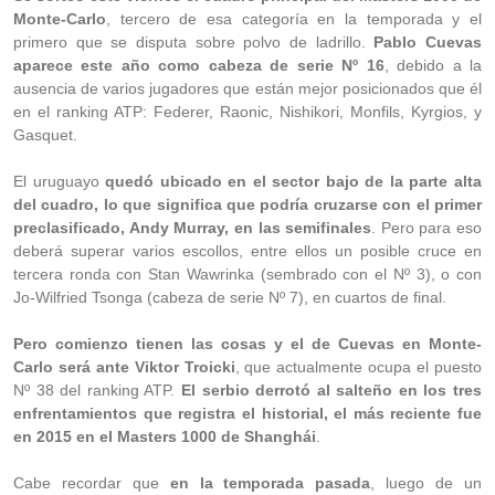
Monte-Carlo
, tercero de esa categoría en la temporada y el
primero que se disputa sobre polvo de ladrillo.
Pablo Cuevas
aparece este año como cabeza de serie Nº 16
, debido a la
ausencia de varios jugadores que están mejor posicionados que él
en el ranking ATP: Federer, Raonic, Nishikori, Monfils, Kyrgios, y
Gasquet.
El uruguayo
quedó ubicado en el sector bajo de la parte alta
del cuadro, lo que significa que podría cruzarse con el primer
preclasificado, Andy Murray, en las semifinales
. Pero para eso
deberá superar varios escollos, entre ellos un posible cruce en
tercera ronda con Stan Wawrinka (sembrado con el Nº 3), o con
Jo-Wilfried Tsonga (cabeza de serie Nº 7), en cuartos de final.
Pero comienzo tienen las cosas y el de Cuevas en Monte-
Carlo será ante Viktor Troicki
, que actualmente ocupa el puesto
Nº 38 del ranking ATP.
El serbio derrotó al salteño en los tres
enfrentamientos que registra el historial, el más reciente fue
en 2015 en el Masters 1000 de Shanghái
.
Cabe recordar que
en la temporada pasada
, luego de un