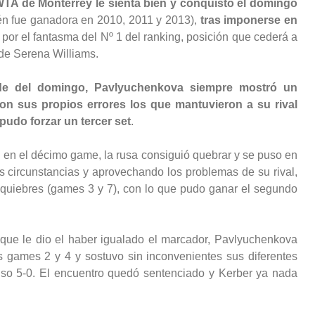
TA de Monterrey le sienta bien y conquistó el domingo
n fue ganadora en 2010, 2011 y 2013),
tras imponerse en
por el fantasma del Nº 1 del ranking, posición que cederá a
 de Serena Williams.
arde del domingo, Pavlyuchenkova siempre mostró un
on sus propios errores los que mantuvieron a su rival
 pudo forzar un tercer set
.
 en el décimo game, la rusa consiguió quebrar y se puso en
s circunstancias y aprovechando los problemas de su rival,
s quiebres (games 3 y 7), con lo que pudo ganar el segundo
ue le dio el haber igualado el marcador, Pavlyuchenkova
os games 2 y 4 y sostuvo sin inconvenientes sus diferentes
uso 5-0. El encuentro quedó sentenciado y Kerber ya nada