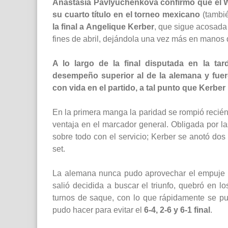
Anastasia Pavlyuchenkova confirmó que el W
su cuarto título en el torneo mexicano
(tambié
la final a Angelique Kerber
, que sigue acosada 
fines de abril, dejándola una vez más en manos
A lo largo de la final disputada en la t
desempeño superior al de la alemana y fuer
con vida en el partido, a tal punto que Kerber
En la primera manga la paridad se rompió recién
ventaja en el marcador general. Obligada por la
sobre todo con el servicio; Kerber se anotó do
set.
La alemana nunca pudo aprovechar el empuje q
salió decidida a buscar el triunfo, quebró en l
turnos de saque, con lo que rápidamente se p
pudo hacer para evitar el
6-4, 2-6 y 6-1 final
.