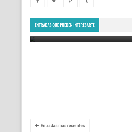
Montevideo Open 2023: Renata Zarazúa es la nue
campeona del WTA 125 de Uruguay
ENTRADAS QUE PUEDEN INTERESARTE
December 11, 2023
Entradas más recientes