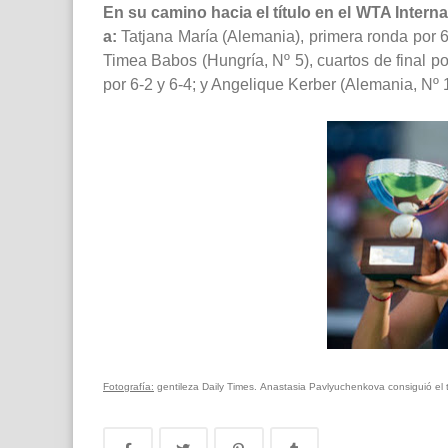
En su camino hacia el título en el WTA Inter
a:
Tatjana María (Alemania), primera ronda por 6-
Timea Babos (Hungría, Nº 5), cuartos de final por
por 6-2 y 6-4; y Angelique Kerber (Alemania, Nº 1),
Fotografía:
gentileza Daily Times. Anastasia Pavlyuchenkova consiguió el