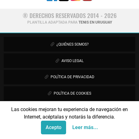
® DERECHOS RESERVADOS 2014 - 2026
PLANTILLA ADAPTADA PARA
TENIS EN URUGUAY
¿QUIÉNES SOMOS?
AVISO LEGAL
POLÍTICA DE PRIVACIDAD
POLÍTICA DE COOKIES
Las cookies mejoran tu experiencia de navegación en
PUBLICIDAD
Internet, acéptalas y notarás la diferencia.
CONTÁCTANOS
Acepto
Leer más...