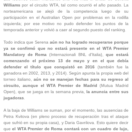
Williams
por el circuito WTA, tal como ocurrió el año pasado. La
norteamericana se alejó de la competencia luego de su
participación en el Australian Open por problemas en la rodilla
izquierda; por ese motivo no pudo defender los puntos de la
temporada anterior y volvió a caer al segundo puesto del ranking.
Todo indica que Serena
aún no ha logrado recuperarse porque
ya se confirmó que no estará presente en el WTA Premier
Mandatory de Roma
(Internazionali BNL d'Italia),
que estará
comenzando el próximo 13 de mayo y en el que debía
defender el título que conquistó en 2016
(también fue la
ganadora en 2002, 2013, y 2014). Según apunta la propia web del
torneo italiano,
aún no se manejan fechas para su regreso al
circuito, aunque el WTA Premier de Madrid
(Mutua Madrid
Open), que se juega en la semana previa,
la anuncia entre sus
jugadoras
.
A la baja de Williams se suman, por el momento, las ausencias de
Petra Kvitova (en pleno proceso de recuperación tras el ataque
que sufrió en su propia casa), y Daria Gavrilova. Esto quiere decir
que
el WTA Premier de Roma contará con un cuadro de lujo,