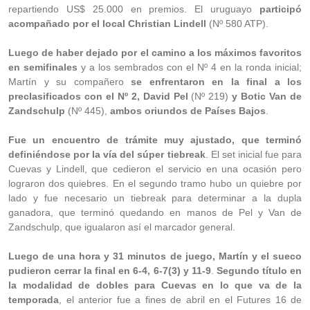
repartiendo US$ 25.000 en premios. El uruguayo
participó
acompañado por el local Christian Lindell
(Nº 580 ATP).
Luego de haber dejado por el camino a los máximos favoritos
en semifinales
y a los sembrados con el Nº 4 en la ronda inicial;
Martín y su compañero
se enfrentaron en la final a los
preclasificados con el Nº 2, David Pel
(Nº 219)
y Botic Van de
Zandschulp
(Nº 445),
ambos oriundos de Países Bajos
.
Fue un encuentro de trámite muy ajustado, que terminó
definiéndose por la vía del súper tiebreak
. El set inicial fue para
Cuevas y Lindell, que cedieron el servicio en una ocasión pero
lograron dos quiebres. En el segundo tramo hubo un quiebre por
lado y fue necesario un tiebreak para determinar a la dupla
ganadora, que terminó quedando en manos de Pel y Van de
Zandschulp, que igualaron así el marcador general.
Luego de una hora y 31 minutos de juego, Martín y el sueco
pudieron cerrar la final en 6-4, 6-7(3) y 11-9
.
Segundo título en
la modalidad de dobles para Cuevas en lo que va de la
temporada
, el anterior fue a fines de abril en el Futures 16 de