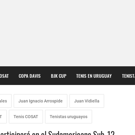
COSAT
COPA DAVIS
BJK CUP
TENIS EN URUGUAY
TENIS
ales
Juan Ignacio Arrospide
Juan Vidiella
T
Tenis COSAT
Tenistas uruguayos
participará en el Sudamericano Sub-12