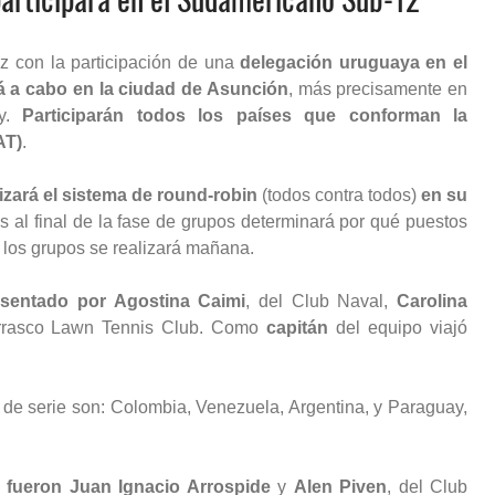
z con la participación de una
delegación uruguaya en el
rá a cabo en la ciudad de Asunción
, más precisamente en
ay.
Participarán todos los países que conforman la
AT)
.
lizará el sistema de round-robin
(todos contra todos)
en su
s al final de la fase de grupos determinará por qué puestos
e los grupos se realizará mañana.
esentado por Agostina Caimi
, del Club Naval,
Carolina
rrasco Lawn Tennis Club. Como
capitán
del equipo viajó
de serie son: Colombia, Venezuela, Argentina, y Paraguay,
 fueron Juan Ignacio Arrospide
y
Alen Piven
, del Club