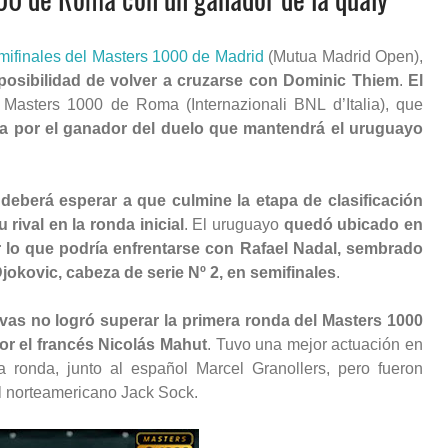
mifinales del Masters 1000 de Madrid
(Mutua Madrid Open),
posibilidad de volver a cruzarse con Dominic Thiem
.
El
 Masters 1000 de Roma (Internazionali BNL d’Italia), que
a por el ganador del duelo que mantendrá el uruguayo
deberá esperar a que culmine la etapa de clasificación
 rival en la ronda inicial
. El uruguayo
quedó ubicado en
por lo que podría enfrentarse con Rafael Nadal, sembrado
Djokovic, cabeza de serie Nº 2, en semifinales
.
vas no logró superar la primera ronda del Masters 1000
or el francés Nicolás Mahut
. Tuvo una mejor actuación en
a ronda, junto al español Marcel Granollers, pero fueron
l norteamericano Jack Sock.