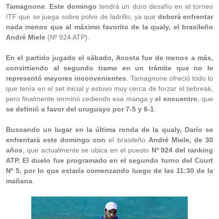
Tamagnone
.
Este domingo
tendrá un duro desafío en el torneo
ITF que se juega sobre polvo de ladrillo; ya que
deberá enfrentar
nada menos que al máximo favorito de la qualy, el brasileño
André Miele
(Nº 924 ATP).
En el partido jugado el sábado, Acosta fue de menos a más,
convirtiendo al segundo tramo en un trámite que no le
representó mayores inconvenientes
. Tamagnone ofreció todo lo
que tenía en el set inicial y estuvo muy cerca de forzar el tiebreak,
pero finalmente terminó cediendo esa manga y
el encuentro
, que
se definió a favor del uruguayo por 7-5 y 6-1
.
Buscando un lugar en la última ronda de la qualy, Darío se
enfrentará este domingo con
el brasileño
André Miele, de 30
años
, que actualmente se ubica en el puesto
Nº 924 del ranking
ATP. El duelo fue programado en el segundo turno del Court
Nº 5, por lo que estaría comenzando luego de las 11:30 de la
mañana
.