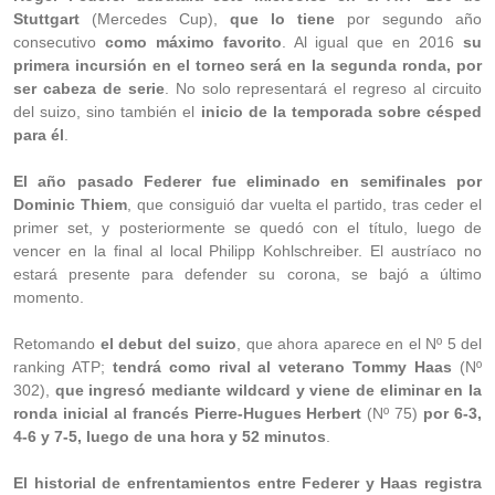
Stuttgart
(Mercedes Cup),
que lo tiene
por segundo año
consecutivo
como máximo favorito
. Al igual que en 2016
su
primera incursión en el torneo será en la segunda ronda, por
ser cabeza de serie
. No solo representará el regreso al circuito
del suizo, sino también el
inicio de la temporada sobre césped
para él
.
El año pasado Federer fue eliminado en semifinales por
Dominic Thiem
, que consiguió dar vuelta el partido, tras ceder el
primer set, y posteriormente se quedó con el título, luego de
vencer en la final al local Philipp Kohlschreiber. El austríaco no
estará presente para defender su corona, se bajó a último
momento.
Retomando
el debut del suizo
, que ahora aparece en el Nº 5 del
ranking ATP;
tendrá como rival al veterano Tommy Haas
(Nº
302),
que ingresó mediante wildcard y viene de eliminar en la
ronda inicial al francés Pierre-Hugues Herbert
(Nº 75)
por 6-3,
4-6 y 7-5, luego de una hora y 52 minutos
.
El historial de enfrentamientos entre Federer y Haas registra