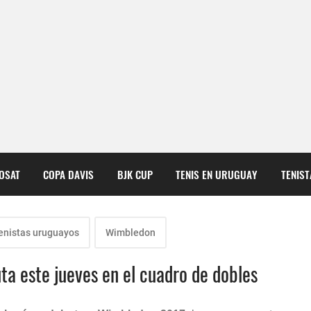
COSAT
COPA DAVIS
BJK CUP
TENIS EN URUGUAY
TENIS
enistas uruguayos
Wimbledon
a este jueves en el cuadro de dobles