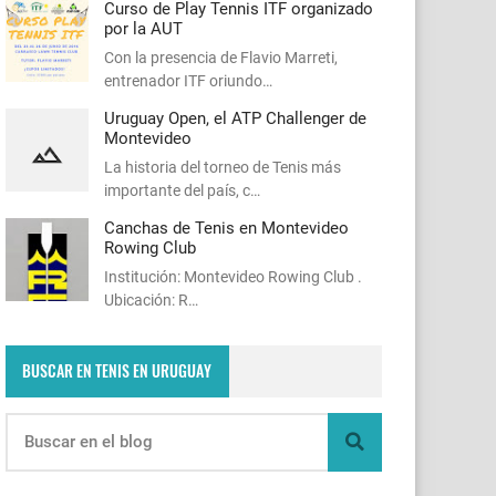
Curso de Play Tennis ITF organizado
por la AUT
Con la presencia de Flavio Marreti,
entrenador ITF oriundo…
Uruguay Open, el ATP Challenger de
Montevideo
La historia del torneo de Tenis más
importante del país, c…
Canchas de Tenis en Montevideo
Rowing Club
Institución: Montevideo Rowing Club .
Ubicación: R…
BUSCAR EN TENIS EN URUGUAY