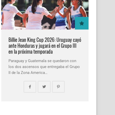
Billie Jean King Cup 2026: Uruguay cayó
ante Honduras y jugará en el Grupo III
en la próxima temporada
Paraguay y Guatemala se quedaron con
los dos ascensos que entregaba el Grupo
II de la Zona America…