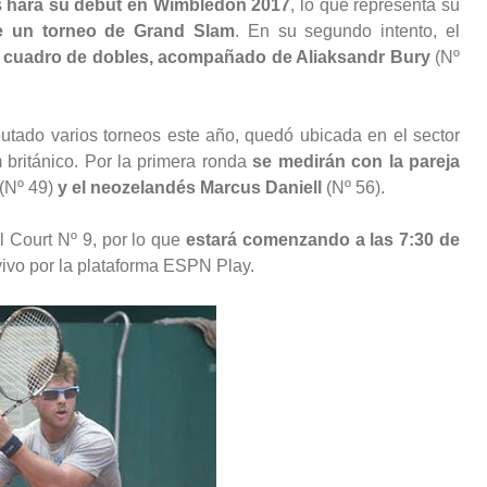
s
hará su debut en Wimbledon 2017
, lo que representa su
 de un torneo de Grand Slam
. En su segundo intento, el
 cuadro de dobles, acompañado de Aliaksandr Bury
(Nº
putado varios torneos este año, quedó ubicada en el sector
 británico. Por la primera ronda
se medirán con la pareja
(Nº 49)
y el neozelandés Marcus Daniell
(Nº 56).
l Court Nº 9, por lo que
estará comenzando a las 7:30 de
vivo por la plataforma ESPN Play.