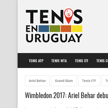
TENIS ATP
TENIS WTA
TENIS ITF
TENIS 
Ariel Behar
Grand Slam
Tenis ITF
T
Wimbledon 2017: Ariel Behar debut