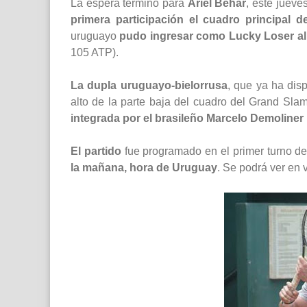
La espera terminó para
Ariel Behar
, este jueve
primera participación el cuadro principal
uruguayo
pudo ingresar como Lucky Loser al
105 ATP).
La dupla uruguayo-bielorrusa
, que ya ha dis
alto de la parte baja del cuadro del Grand Slam
integrada por el brasileño Marcelo Demoliner
El partido
fue programado en el primer turno de
la mañana, hora de Uruguay
. Se podrá ver en 