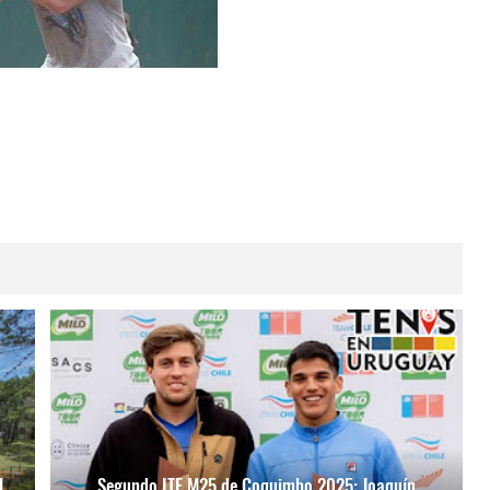
l
Segundo ITF M25 de Coquimbo 2025: Joaquín