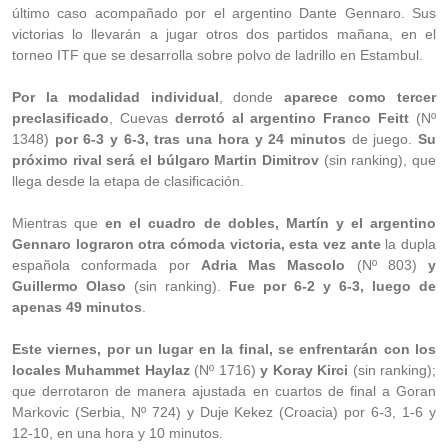
último caso acompañado por el argentino Dante Gennaro. Sus
victorias lo llevarán a jugar otros dos partidos mañana, en el
torneo ITF que se desarrolla sobre polvo de ladrillo en Estambul.
Por la modalidad individual
, donde
aparece como tercer
preclasificado
, Cuevas
derrotó al argentino Franco Feitt
(Nº
1348)
por 6-3 y 6-3, tras una hora y 24 minutos
de juego.
Su
próximo rival será el búlgaro Martin Dimitrov
(sin ranking), que
llega desde la etapa de clasificación.
Mientras que
en el cuadro de dobles, Martín y el argentino
Gennaro lograron otra cómoda victoria, esta vez ante
la dupla
española conformada por
Adria Mas Mascolo
(Nº 803)
y
Guillermo Olaso
(sin ranking).
Fue por 6-2 y 6-3, luego de
apenas 49 minutos
.
Este viernes, por un lugar en la final, se enfrentarán con los
locales Muhammet Haylaz
(Nº 1716)
y Koray Kirci
(sin ranking);
que derrotaron de manera ajustada en cuartos de final a Goran
Markovic (Serbia, Nº 724) y Duje Kekez (Croacia) por 6-3, 1-6 y
12-10, en una hora y 10 minutos.