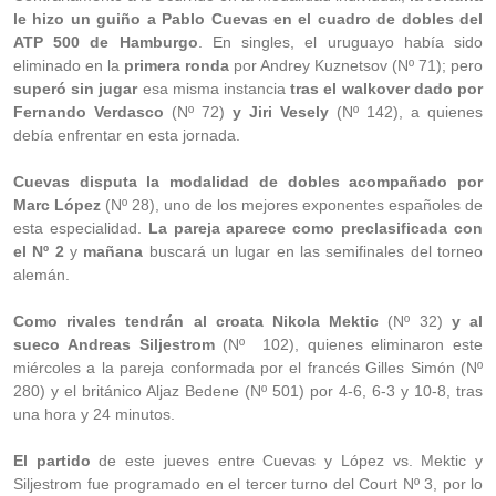
le hizo un guiño a Pablo Cuevas en el cuadro de dobles del
ATP 500 de Hamburgo
. En singles, el uruguayo había sido
eliminado en la
primera ronda
por Andrey Kuznetsov (Nº 71); pero
superó sin jugar
esa misma instancia
tras el walkover dado por
Fernando Verdasco
(Nº 72)
y Jiri Vesely
(Nº 142), a quienes
debía enfrentar en esta jornada.
Cuevas disputa la modalidad de dobles acompañado por
Marc López
(Nº 28), uno de los mejores exponentes españoles de
esta especialidad.
La pareja aparece como preclasificada con
el Nº 2
y
mañana
buscará un lugar en las semifinales del torneo
alemán.
Como rivales tendrán al croata Nikola Mektic
(Nº 32)
y al
sueco Andreas Siljestrom
(Nº 102), quienes eliminaron este
miércoles a la pareja conformada por el francés Gilles Simón (Nº
280) y el británico Aljaz Bedene (Nº 501) por 4-6, 6-3 y 10-8, tras
una hora y 24 minutos.
El partido
de este jueves entre Cuevas y López vs. Mektic y
Siljestrom fue programado en el tercer turno del Court Nº 3, por lo