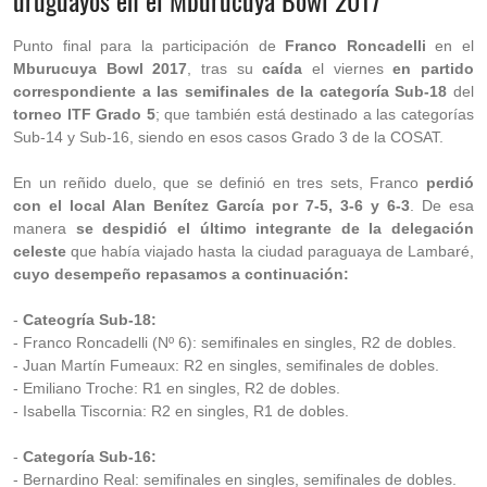
uruguayos en el Mburucuya Bowl 2017
Punto final para la participación de
Franco Roncadelli
en el
Mburucuya Bowl 2017
, tras su
caída
el viernes
en partido
correspondiente a las semifinales de la categoría Sub-18
del
torneo ITF Grado 5
; que también está destinado a las categorías
Sub-14 y Sub-16, siendo en esos casos Grado 3 de la COSAT.
En un reñido duelo, que se definió en tres sets, Franco
perdió
con el local Alan Benítez García por 7-5, 3-6 y 6-3
. De esa
manera
se despidió el último integrante de la delegación
celeste
que había viajado hasta la ciudad paraguaya de Lambaré,
cuyo desempeño repasamos a continuación:
-
Cateogría Sub-18:
- Franco Roncadelli (Nº 6): semifinales en singles, R2 de dobles.
- Juan Martín Fumeaux: R2 en singles, semifinales de dobles.
- Emiliano Troche: R1 en singles, R2 de dobles.
- Isabella Tiscornia: R2 en singles, R1 de dobles.
-
Categoría Sub-16:
- Bernardino Real: semifinales en singles, semifinales de dobles.