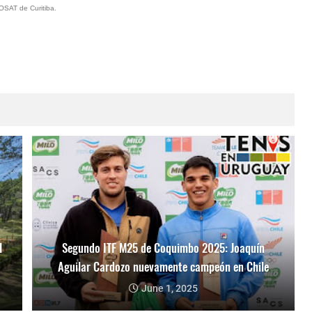
OSAT de Curitiba.
l
Segundo ITF M25 de Coquimbo 2025: Joaquín
Aguilar Cardozo nuevamente campeón en Chile
June 1, 2025