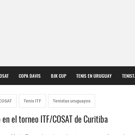
COSAT
COPA DAVIS
BJK CUP
TENIS EN URUGUAY
TENIS
 COSAT
Tenis ITF
Tenistas uruguayos
 en el torneo ITF/COSAT de Curitiba