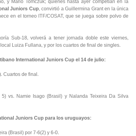
ino, y Mario Tomczuk; quienes hasta ayer competían en la
ional Juniors Cup
, convirtió a Guillermina Grant en la única
nece en el torneo ITF/COSAT, que se juega sobre polvo de
goría Sub-18, volverá a tener jornada doble este viernes,
local Luiza Fullana, y por los cuartos de final de singles.
ibano International Juniors Cup el 14 de julio:
. Cuartos de final.
º 5) vs. Namie Isago (Brasil) y Nalanda Teixeira Da Silva
national Juniors Cup para los uruguayos:
ra (Brasil) por 7-6(2) y 6-0.