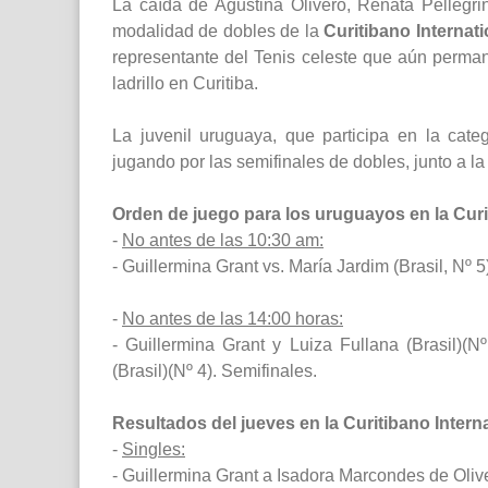
La caída de Agustina Olivero, Renata Pellegr
modalidad de dobles de la
Curitibano Internat
representante del Tenis celeste que aún perma
ladrillo en Curitiba.
La juvenil uruguaya, que participa en la cate
jugando por las semifinales de dobles, junto a la 
Orden de juego para los uruguayos en la Curit
-
No antes de las 10:30 am:
- Guillermina Grant vs. María Jardim (Brasil, Nº 5)
-
No antes de las 14:00 horas:
- Guillermina Grant y Luiza Fullana (Brasil)(N
(Brasil)(Nº 4). Semifinales.
Resultados del jueves en la Curitibano Inter
-
Singles:
- Guillermina Grant a Isadora Marcondes de Olivei