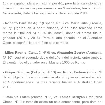
16): el español lidera el historial por 4-1, pero la única victoria del
luxemburgués se dio precisamente en Wimbledon, fue en 2005.
No obstante, Rafa cobró venganza en la edición de 2011.
-
Roberto Bautista Agut
(España, Nº 8)
vs. Marin Cilic
(Croacia,
Nº 7): jugaron en 3 oportunidades, 2 de ellas teniendo como
marco la final del ATP 250 de Moscú, donde el croata fue el
ganador (2014 y 2015). Pero el año pasado, en el Australian
Open, el español lo derrotó en sets corridos.
-
Milos Raonic
(Canadá, Nº 6)
vs. Alexander Zverev
(Alemania,
Nº 10): será el segundo duelo del año y del historial entre ambos.
El alemán fue el ganador en el Masters 1000 de Roma.
-
Grigor Dimitrov
(Bulgaria, Nº 13)
vs. Roger Federer
(Suiza, Nº
3): el búlgaro nunca pudo derrotar al suizo y ya se han enfrentado
en 5 oportunidades. La más reciente fue en el Australian Open
2016.
-
Dominic Thiem
(Austria, Nº 8)
vs. Tomas Berdych
(República
Checa, Nº 11): también existe un solo antecedente, pero data del