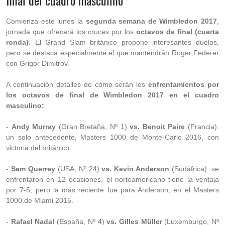
final del cuadro masculino
Comienza este lunes la
segunda semana de Wimbledon 2017
,
jornada que ofrecerá los cruces por los
octavos de final (cuarta
ronda)
. El Grand Slam británico propone interesantes duelos,
pero se destaca especialmente el que mantendrán Roger Federer
con Grigor Dimitrov.
A continuación detalles de cómo serán los
enfrentamientos por
los octavos de final de Wimbledon 2017 en el cuadro
masculino:
-
Andy Murray
(Gran Bretaña, Nº 1)
vs. Benoit Paire
(Francia):
un solo antecedente, Masters 1000 de Monte-Carlo 2016, con
victoria del británico.
-
Sam Querrey
(USA, Nº 24)
vs. Kevin Anderson
(Sudáfrica): se
enfrentaron en 12 ocasiones, el norteamericano tiene la ventaja
por 7-5, pero la más reciente fue para Anderson, en el Masters
1000 de Miami 2015.
-
Rafael Nadal
(España, Nº 4)
vs. Gilles Müller
(Luxemburgo, Nº