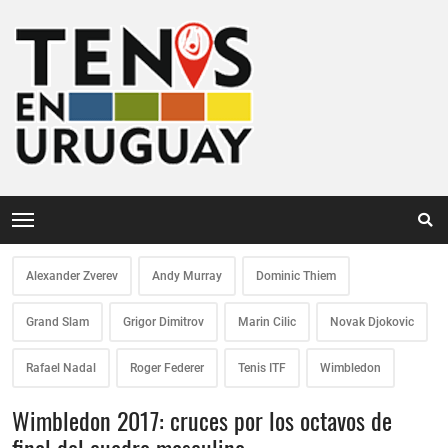
Alexander Zverev
Andy Murray
Dominic Thiem
Grand Slam
Grigor Dimitrov
Marin Cilic
Novak Djokovic
Rafael Nadal
Roger Federer
Tenis ITF
Wimbledon
Wimbledon 2017: cruces por los octavos de