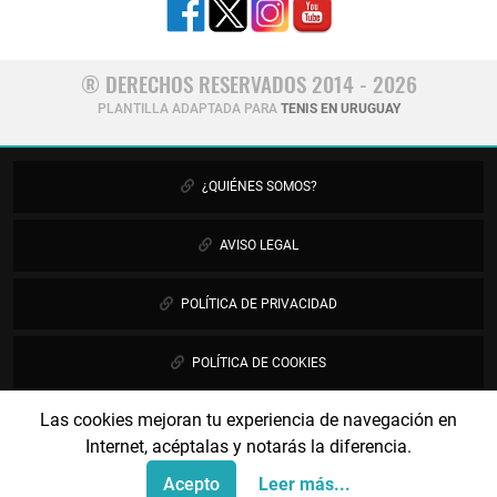
® DERECHOS RESERVADOS 2014 - 2026
PLANTILLA ADAPTADA PARA
TENIS EN URUGUAY
¿QUIÉNES SOMOS?
AVISO LEGAL
POLÍTICA DE PRIVACIDAD
POLÍTICA DE COOKIES
Las cookies mejoran tu experiencia de navegación en
PUBLICIDAD
Internet, acéptalas y notarás la diferencia.
CONTÁCTANOS
Acepto
Leer más...