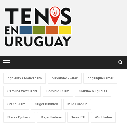
Agnieszka Radwanska
Alexander Zverev
Angelique Kerber
Caroline Wozniacki
Dominic Thiem
Garbine Muguruza
Grand Slam
Grigor Dimitrov
Milos Raonic
Novak Djokovic
Roger Federer
Tenis ITF
Wimbledon