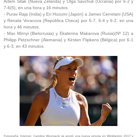
Artem Sitak (Nueva Zelanda) y Olga Savchuk (Ucrania) por 6-2 y
7-6(5), en una hora y 16 minutos.
- Purav Raja (India) y Eri Hozumi (Japón) a James Cerretani (USA)
y Renata Voracova (República Checa) por 5-7, 6-4 y 6-2, en una
hora y 46 minutos.
- Max Mirnyi (Bielorrusia) y Ekaterina Makarova (Rusia)(Nº 12) a
Philipp Petzschner (Alemania) y Kirsten Flipkens (Bélgica) por 6-1
y 6-3, en 43 minutos.
Fotografía:
Internet. Caroline Wozniacki se anotó una nueva victoria en Wimbledon 2017 y