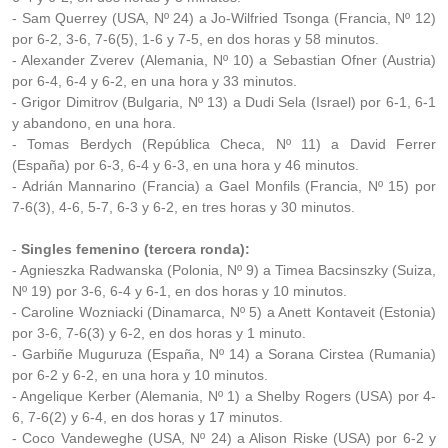
- Sam Querrey (USA, Nº 24) a Jo-Wilfried Tsonga (Francia, Nº 12)
por 6-2, 3-6, 7-6(5), 1-6 y 7-5, en dos horas y 58 minutos.
- Alexander Zverev (Alemania, Nº 10) a Sebastian Ofner (Austria)
por 6-4, 6-4 y 6-2, en una hora y 33 minutos.
- Grigor Dimitrov (Bulgaria, Nº 13) a Dudi Sela (Israel) por 6-1, 6-1
y abandono, en una hora.
- Tomas Berdych (República Checa, Nº 11) a David Ferrer
(España) por 6-3, 6-4 y 6-3, en una hora y 46 minutos.
- Adrián Mannarino (Francia) a Gael Monfils (Francia, Nº 15) por
7-6(3), 4-6, 5-7, 6-3 y 6-2, en tres horas y 30 minutos.
-
Singles femenino (tercera ronda):
- Agnieszka Radwanska (Polonia, Nº 9) a Timea Bacsinszky (Suiza,
Nº 19) por 3-6, 6-4 y 6-1, en dos horas y 10 minutos.
- Caroline Wozniacki (Dinamarca, Nº 5) a Anett Kontaveit (Estonia)
por 3-6, 7-6(3) y 6-2, en dos horas y 1 minuto.
- Garbiñe Muguruza (España, Nº 14) a Sorana Cirstea (Rumania)
por 6-2 y 6-2, en una hora y 10 minutos.
- Angelique Kerber (Alemania, Nº 1) a Shelby Rogers (USA) por 4-
6, 7-6(2) y 6-4, en dos horas y 17 minutos.
- Coco Vandeweghe (USA, Nº 24) a Alison Riske (USA) por 6-2 y