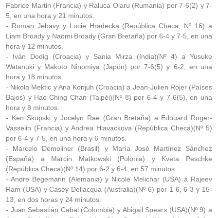
Fabrice Martin (Francia) y Raluca Olaru (Rumania) por 7-6(2) y 7-
5, en una hora y 21 minutos.
- Roman Jebavy y Lucie Hradecka (República Checa, Nº 16) a
Liam Broady y Naomi Broady (Gran Bretaña) por 6-4 y 7-5, en una
hora y 12 minutos.
- Iván Dodig (Croacia) y Sania Mirza (India)(Nº 4) a Yusuke
Watanuki y Makoto Ninomiya (Japón) por 7-6(5) y 6-2, en una
hora y 18 minutos.
- Nikola Mektic y Ana Konjuh (Croacia) a Jean-Julien Rojer (Países
Bajos) y Hao-Ching Chan (Taipéi)(Nº 8) por 6-4 y 7-6(5), en una
hora y 8 minutos.
- Ken Skupski y Jocelyn Rae (Gran Bretaña) a Edouard Roger-
Vasselin (Francia) y Andrea Hlavackova (República Checa)(Nº 5)
por 6-4 y 7-5, en una hora y 6 minutos.
- Marcelo Demoliner (Brasil) y María José Martínez Sánchez
(España) a Marcin Matkowski (Polonia) y Kveta Peschke
(República Checa)(Nº 14) por 6-2 y 6-4, en 57 minutos.
- Andre Begemann (Alemania) y Nicole Melichar (USA) a Rajeev
Ram (USA) y Casey Dellacqua (Australia)(Nº 6) por 1-6, 6-3 y 15-
13, en dos horas y 24 minutos.
- Juan Sebastián Cabal (Colombia) y Abigail Spears (USA)(Nº 9) a