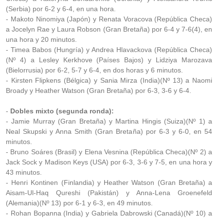
(Serbia) por 6-2 y 6-4, en una hora.
- Makoto Ninomiya (Japón) y Renata Voracova (República Checa)
a Jocelyn Rae y Laura Robson (Gran Bretaña) por 6-4 y 7-6(4), en
una hora y 20 minutos.
- Timea Babos (Hungría) y Andrea Hlavackova (República Checa)
(Nº 4) a Lesley Kerkhove (Países Bajos) y Lidziya Marozava
(Bielorrusia) por 6-2, 5-7 y 6-4, en dos horas y 6 minutos.
- Kirsten Flipkens (Bélgica) y Sania Mirza (India)(Nº 13) a Naomi
Broady y Heather Watson (Gran Bretaña) por 6-3, 3-6 y 6-4.
-
Dobles mixto (segunda ronda):
- Jamie Murray (Gran Bretaña) y Martina Hingis (Suiza)(Nº 1) a
Neal Skupski y Anna Smith (Gran Bretaña) por 6-3 y 6-0, en 54
minutos.
- Bruno Soáres (Brasil) y Elena Vesnina (República Checa)(Nº 2) a
Jack Sock y Madison Keys (USA) por 6-3, 3-6 y 7-5, en una hora y
43 minutos.
- Henri Kontinen (Finlandia) y Heather Watson (Gran Bretaña) a
Aisam-Ul-Haq Qureshi (Pakistán) y Anna-Lena Groenefeld
(Alemania)(Nº 13) por 6-1 y 6-3, en 49 minutos.
- Rohan Bopanna (India) y Gabriela Dabrowski (Canadá)(Nº 10) a