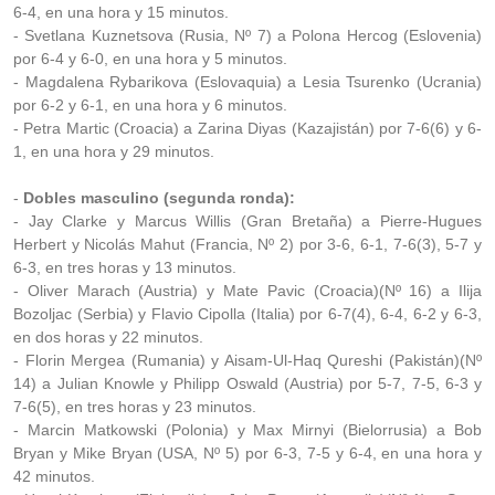
6-4, en una hora y 15 minutos.
- Svetlana Kuznetsova (Rusia, Nº 7) a Polona Hercog (Eslovenia)
por 6-4 y 6-0, en una hora y 5 minutos.
- Magdalena Rybarikova (Eslovaquia) a Lesia Tsurenko (Ucrania)
por 6-2 y 6-1, en una hora y 6 minutos.
- Petra Martic (Croacia) a Zarina Diyas (Kazajistán) por 7-6(6) y 6-
1, en una hora y 29 minutos.
-
Dobles masculino (segunda ronda):
- Jay Clarke y Marcus Willis (Gran Bretaña) a Pierre-Hugues
Herbert y Nicolás Mahut (Francia, Nº 2) por 3-6, 6-1, 7-6(3), 5-7 y
6-3, en tres horas y 13 minutos.
- Oliver Marach (Austria) y Mate Pavic (Croacia)(Nº 16) a Ilija
Bozoljac (Serbia) y Flavio Cipolla (Italia) por 6-7(4), 6-4, 6-2 y 6-3,
en dos horas y 22 minutos.
- Florin Mergea (Rumania) y Aisam-Ul-Haq Qureshi (Pakistán)(Nº
14) a Julian Knowle y Philipp Oswald (Austria) por 5-7, 7-5, 6-3 y
7-6(5), en tres horas y 23 minutos.
- Marcin Matkowski (Polonia) y Max Mirnyi (Bielorrusia) a Bob
Bryan y Mike Bryan (USA, Nº 5) por 6-3, 7-5 y 6-4, en una hora y
42 minutos.