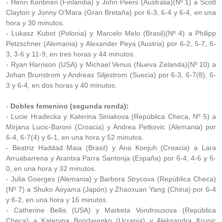
- Henri Kontinen (Finlandia) y John Peers (Australia)(Nº 1) a Scott
Clayton y Jonny O'Mara (Gran Bretaña) por 6-3, 6-4 y 6-4, en una
hora y 30 minutos.
- Lukasz Kubot (Polonia) y Marcelo Melo (Brasil)(Nº 4) a Philipp
Petzschner (Alemania) y Alexander Peya (Austria) por 6-2, 5-7, 6-
3, 3-6 y 11-9, en tres horas y 44 minutos.
- Ryan Harrison (USA) y Michael Venus (Nueva Zelanda)(Nº 10) a
Johan Brunstrom y Andreas Siljestrom (Suecia) por 6-3, 6-7(8), 6-
3 y 6-4, en dos horas y 40 minutos.
-
Dobles femenino (segunda ronda):
- Lucie Hradecka y Katerina Siniakova (República Checa, Nº 5) a
Mirjana Lucic-Baroni (Croacia) y Andrea Petkovic (Alemania) por
6-4, 6-7(4) y 6-1, en una hora y 52 minutos.
- Beatriz Haddad Maia (Brasil) y Ana Konjuh (Croacia) a Lara
Arruabarrena y Arantxa Parra Santonja (España) por 6-4, 4-6 y 6-
0, en una hora y 32 minutos.
- Julia Goerges (Alemania) y Barbora Strycova (República Checa)
(Nº 7) a Shuko Aoyama (Japón) y Zhaoxuan Yang (China) por 6-4
y 6-2, en una hora y 16 minutos.
- Catherine Bellis (USA) y Marketa Vondrousova (República
Checa) a Kateryna Bondarenko (Ucrania) y Aleksandra Krunic