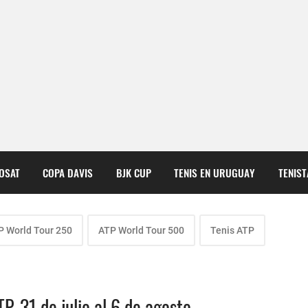
COSAT
COPA DAVIS
BJK CUP
TENIS EN URUGUAY
TENIS
P World Tour 250
ATP World Tour 500
Tenis ATP
 31 de julio al 6 de agosto