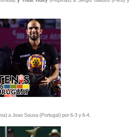
lombia)
y Treat Huey
(Filipinas) a Sergio Galdós (Perú) y
ia) a Joao Sousa (Portugal) por 6-3 y 6-4.