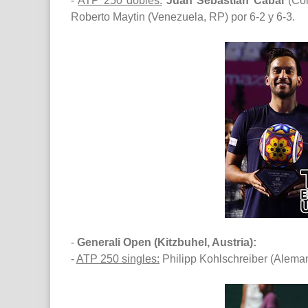
-
ATP 250 dobles:
Juan Sebastián Cabal
(Co
Roberto Maytin (Venezuela, RP) por 6-2 y 6-3.
-
Generali Open (Kitzbuhel, Austria):
-
ATP 250 singles:
Philipp Kohlschreiber (Aleman