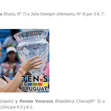
va
(Rusia, Nº 7) a Julia Goerges (Alemania, Nº 4) por 3-6, 7-
(Japón)
y Renata Voracova
(República Checa)(Nº 2) a
SA) por 6-3 y 6-2.