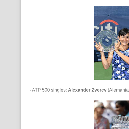
-
ATP 500 singles:
Alexander Zverev
(Alemania,