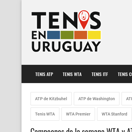
TENIS ATP
TENIS WTA
TENIS ITF
TENIS 
ATP de Kitzbuhel
ATP de Washington
AT
Tenis WTA
WTA Premier
WTA Stanford
Campeones de la semana WTA y ATP,