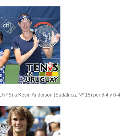
 Nº 5) a Kevin Anderson (Sudáfrica, Nº 15) por 6-4 y 6-4.