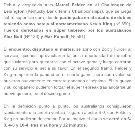
Debut y despedida tuvo
Marcel Felder en el Challenger de
Lexington
(Kentucky Bank Tennis Championships), que se juega
sobre superficie dura, donde
participaba en el cuadro de dobles
teniendo como pareja al norteamericano Kevin King
(Nº 350).
Fueron derrotados en súper tiebreak por los australianos
Alex Bolt
(Nº 123)
y Max Purcell
(Nº 581).
El
encuentro, disputado el martes
, se abrió con Bolt y Purcell al
servicio, quienes aprovecharon la única oportunidad de quiebre
que tuvieron para quedarse con el octavo game y luego cerraron
con su servicio el set a su favor. En el segundo tramo, Felder y
King rompieron la paridad en el cuarto game, pero sus rivales se
pusieron nuevamente en carrera ganando el séptimo. El uruguayo
y su compañero pudieron forzar el súper tiebreak tras anotarse un
nuevo quiebre, en el décimo game.
En la definición punto a punto, los australianos consiguieron
rápidamente una amplia ventaja, llegaron a estar 6-0, que Felder y
King no pudieron descontar. Por tal motivo el duelo
se cerró en 6-
3, 4-6 y 10-4, tras una hora y 12 minutos
.