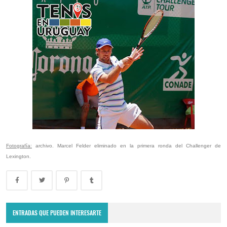
Fotografía:
archivo. Marcel Felder eliminado en la primera ronda del Challenger de
Lexington.
Lima Challenger: Ignacio Carou y Franco Roncadelli participarán en
el torneo ATP de Perú
ENTRADAS QUE PUEDEN INTERESARTE
June 23, 2025