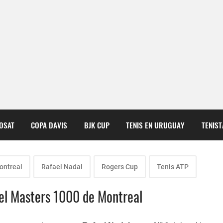
COSAT
COPA DAVIS
BJK CUP
TENIS EN URUGUAY
TENIS
ontreal
Rafael Nadal
Rogers Cup
Tenis ATP
 el Masters 1000 de Montreal