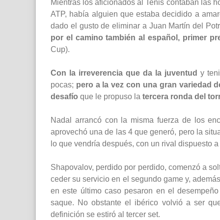
Mientras los aficionados al Tenis contaban las h
ATP, había alguien que estaba decidido a amarg
dado el gusto de eliminar a Juan Martín del Potr
por el camino también al español, primer pr
Cup).
Con la irreverencia que da la juventud
y ten
pocas;
pero a la vez con una gran variedad 
desafío
que le propuso la
tercera ronda del to
Nadal arrancó con la misma fuerza de los enc
aprovechó una de las 4 que generó, pero la situa
lo que vendría después, con un rival dispuesto a
Shapovalov, perdido por perdido, comenzó a solt
ceder su servicio en el segundo game y, además 
en este último caso pesaron en el desempeño 
saque. No obstante el ibérico volvió a ser q
definición se estiró al tercer set.