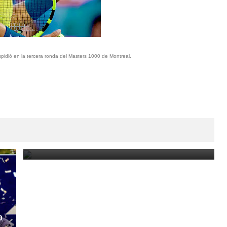
idió en la tercera ronda del Masters 1000 de Montreal.
Paraguay Open 2025: Thiago Monteiro vs. Emilio
Nava por el título en el ATP Challenger de Asunción
March 23, 2025
o