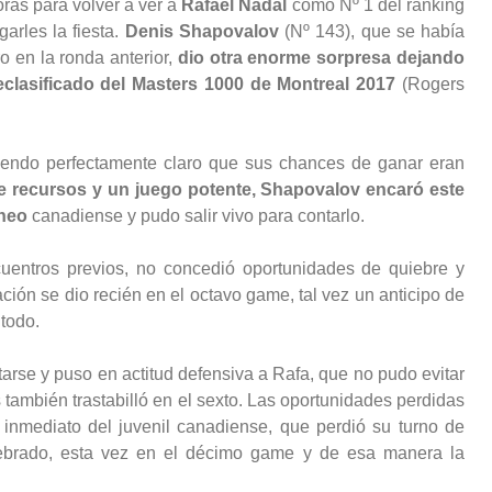
oras para volver a ver a
Rafael Nadal
como Nº 1 del ranking
arles la fiesta.
Denis Shapovalov
(Nº 143), que se había
o en la ronda anterior,
dio otra enorme sorpresa dejando
eclasificado del Masters 1000 de Montreal 2017
(Rogers
iendo perfectamente claro que sus chances de ganar eran
de recursos y un juego potente, Shapovalov encaró este
rneo
canadiense y pudo salir vivo para contarlo.
uentros previos, no concedió oportunidades de quiebre y
ción se dio recién en el octavo game, tal vez un anticipo de
 todo.
arse y puso en actitud defensiva a Rafa, que no pudo evitar
también trastabilló en el sexto. Las oportunidades perdidas
inmediato del juvenil canadiense, que perdió su turno de
uebrado, esta vez en el décimo game y de esa manera la