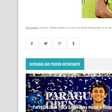
Fotografía:
Internet. Rafael Nadal no pudo con Denis Shapovalov y se desp
ENTRADAS QUE PUEDEN INTERESARTE
Paraguay Open 2025: Emilio Nava venció a Thiag