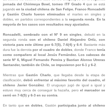
jornada del Chirimoya Bowl, torneo ITF Grado 4
que se está
jugando
en la ciudad chilena de San Felipe. Franco Roncadelli
y Gastón Charlo fueron eliminados
el martes en singles y
dobles, en partidos correspondientes a la
segunda ronda
.
En la
mayoría de los casos con resultados muy ajustados
.
Roncadelli, sembrado con el Nº 9 en singles
, debutó en la
segunda ronda
con el chileno Daniel Alejandro Ortíz, con
victoria para este último por 6-7(5), 7-6(4) y 6-4
. Bastante más
dura fue la derrota
por el cuadro de dobles
, donde Franco
tenía
como compañero al local Jesús Fernández. Los cabezas de
serie Nº 6, Miguel Fernando Pereira y Bastian Alonso Utreras
Santander, también de Chile, se impusieron por 6-1 y 6-2
.
Mientras que
Gastón Charlo
, que llegaba desde la etapa de
clasificación,
debió enfrentar al máximo favorito del cuadro, el
chileno Javier González
. El uruguayo jugó de igual a igual y
estuvo muy cerca de conseguir la hazaña, pero
el marcador se
cerró en 7-6(5) y 6-3 en su contra
.
En tanto que
en dobles
, Gastón
participaba junto al chileno