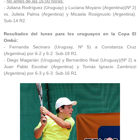
-
No antes de las 16:00 horas:
- Juliana Rodríguez (Uruguay) y Luciana Moyano (Argentina)(Nº 2)
vs. Julieta Palma (Argentina) y Micaela Rosignuolo (Argentina).
Sub-14 R2.
Resultados del lunes para los uruguayos en la Copa El
Ombú:
- Fernanda Secinaro (Uruguay, Nº 5) a Constanza Cruz
(Argentina) por 6-2 y 6-2. Sub-18 R1.
- Diego Magarián (Uruguay) y Bernardino Real (Uruguay)(Nº 2) a
Juan Pablo Escobar (Argentina) y Tomás Ignacio Zambrizzi
(Argentina) por 6-3 y 6-3. Sub-16 R1.