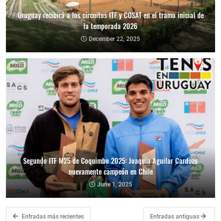
Uruguay recibirá a los circuitos ITF y COSAT en el tramo inicial de
la temporada 2026
December 22, 2025
Segundo ITF M25 de Coquimbo 2025: Joaquín Aguilar Cardozo
nuevamente campeón en Chile
June 1, 2025
Entradas más recientes
Entradas antiguas