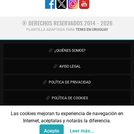
® DERECHOS RESERVADOS 2014 - 2026
PLANTILLA ADAPTADA PARA
TENIS EN URUGUAY
¿QUIÉNES SOMOS?
AVISO LEGAL
POLÍTICA DE PRIVACIDAD
POLÍTICA DE COOKIES
Las cookies mejoran tu experiencia de navegación en
PUBLICIDAD
Internet, acéptalas y notarás la diferencia.
CONTÁCTANOS
Acepto
Leer más...