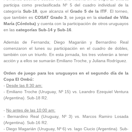
participa como preclasificada Nº 5 del cuadro individual de la
categoría
Sub-18
, que alcanza el
Grado 5 de la ITF
. El torneo,
que también es
COSAT Grado 3
, se juega en la
ciudad de Villa
María (Córdoba)
y cuenta con la participación de otros uruguayos
en las
categorías Sub-14 y Sub-16
.
Además de Fernanda; Diego Magarián y Bernardino Real
comenzaron el lunes su participación en el cuadro de dobles,
también con un triunfo. En esta jornada, los tres volverán a tener
acción y a ellos se sumarán Emiliano Troche, y Juliana Rodríguez.
Orden de juego para los uruguayos en el segundo día de la
Copa El Ombú:
-
Desde las 8:30 am:
- Emiliano Troche (Uruguay, Nº 15) vs. Leandro Ezequiel Ventura
(Argentina). Sub-18 R2.
-
No antes de las 10:00 am:
- Bernardino Real (Uruguay, Nº 3) vs. Marcos Ramiro Losada
(Argentina). Sub-16 R2.
- Diego Magarián (Uruguay, Nº 6) vs. Iago Ciucio (Argentina). Sub-