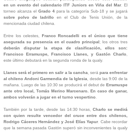
en un evento del calendario ITF Juniors en Viña del Mar
. El
torneo alcanza el
Grado 4
para la categoría Sub-18 y se jugará
sobre polvo de ladrillo
en el Club de Tenis Unión, de la
mencionada ciudad chilena.
Entre los celestes,
Franco Roncadelli es el único que tiene
asegurada su presencia en el cuadro principal
; los otros tres
deberán disputar la etapa de clasificación, ellos son:
Francisco Erramuspe, Francisco Llanes, y Gastón Charlo
,
este último debutará en la segunda ronda de la qualy.
Llanes será el primero en salir a la cancha
, será
para enfrentar
al chileno Andoni Garmendia de la Iglesia
, desde las 9:00 de la
mañana. Luego de las 10:30 se producirá el debut de
Erramuspe
ante otro local, Tomás Merino Marcenaro. En caso de ganar,
ambos volverán a jugar en el turno vespertino
.
También por la tarde, desde las 14:30 horas,
Charlo se medirá
con quien resulte vencedor del cruce entre dos chilenos,
Rodrigo Cáceres Hernández y José Elías Yapur
. Cabe recordar
que la semana pasada Gastón superó sin inconvenientes la qualy