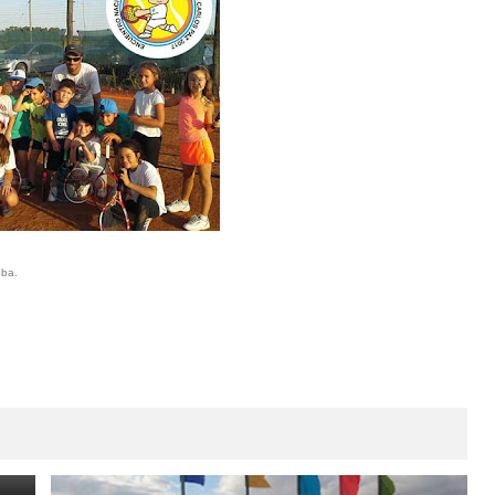
oba.
r