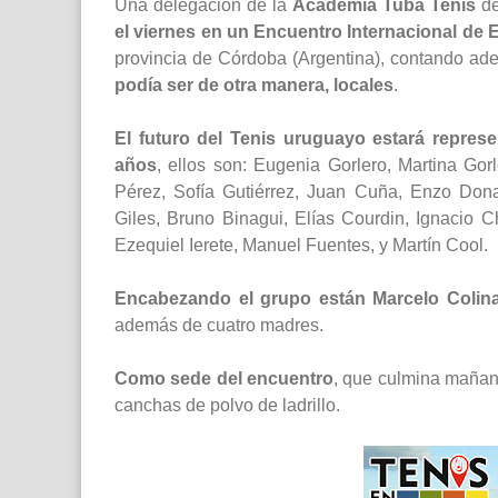
Una delegación de la
Academia Tubá Tenis
de
el viernes en un Encuentro Internacional de 
provincia de Córdoba (Argentina), contando a
podía ser de otra manera, locales
.
El futuro del Tenis uruguayo estará repres
años
, ellos son: Eugenia Gorlero, Martina Gor
Pérez, Sofía Gutiérrez, Juan Cuña, Enzo Donatt
Giles, Bruno Binagui, Elías Courdin, Ignacio 
Ezequiel Ierete, Manuel Fuentes, y Martín Cool.
Encabezando el grupo están Marcelo Colina
además de cuatro madres.
Como sede del encuentro
, que culmina maña
canchas de polvo de ladrillo.