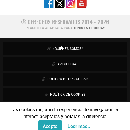
® DERECHOS RESERVADOS 2014 - 2026
PLANTILLA ADAPTADA PARA
TENIS EN URUGUAY
¿QUIÉNES SOMOS?
AVISO LEGAL
POLÍTICA DE PRIVACIDAD
POLÍTICA DE COOKIES
Las cookies mejoran tu experiencia de navegación en
PUBLICIDAD
Internet, acéptalas y notarás la diferencia.
CONTÁCTANOS
Acepto
Leer más...