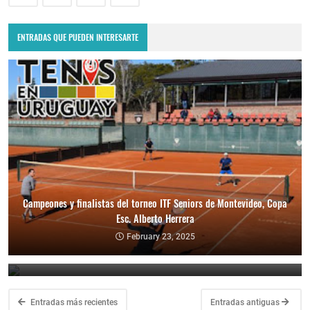
ENTRADAS QUE PUEDEN INTERESARTE
Campeones y finalistas del torneo ITF Seniors de Montevideo, Copa
Esc. Alberto Herrera
Ganadores y finalistas del torneo ITF Seniors de Punta del Este
February 23, 2025
February 10, 2025
Entradas más recientes
Entradas antiguas