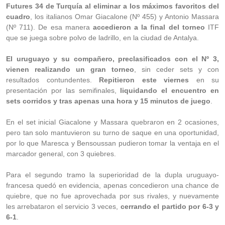
Futures 34 de Turquía al eliminar a los máximos favoritos del
cuadro
, los italianos Omar Giacalone (Nº 455) y Antonio Massara
(Nº 711). De esa manera
accedieron a la final del torneo
ITF
que se juega sobre polvo de ladrillo, en la ciudad de Antalya.
El uruguayo y su compañero, preclasificados con el Nº 3,
vienen realizando un gran torneo
, sin ceder sets y con
resultados contundentes.
Repitieron este viernes
en su
presentación por las semifinales,
liquidando el encuentro en
sets corridos y tras apenas una hora y 15 minutos de juego
.
En el set inicial Giacalone y Massara quebraron en 2 ocasiones,
pero tan solo mantuvieron su turno de saque en una oportunidad,
por lo que Maresca y Bensoussan pudieron tomar la ventaja en el
marcador general, con 3 quiebres.
Para el segundo tramo la superioridad de la dupla uruguayo-
francesa quedó en evidencia, apenas concedieron una chance de
quiebre, que no fue aprovechada por sus rivales, y nuevamente
les arrebataron el servicio 3 veces,
cerrando el partido por 6-3 y
6-1
.