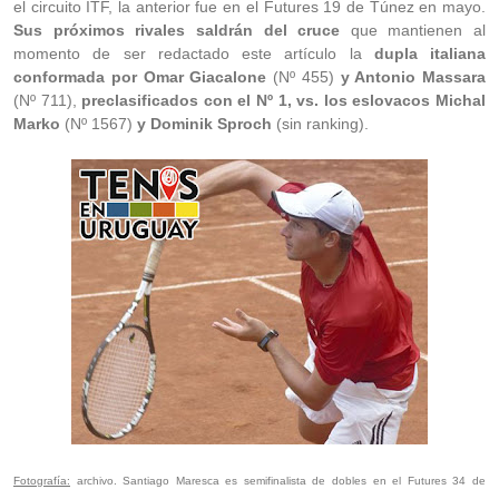
el circuito ITF, la anterior fue en el Futures 19 de Túnez en mayo.
Sus próximos rivales saldrán del cruce
que mantienen al
momento de ser redactado este artículo la
dupla italiana
conformada por Omar Giacalone
(Nº 455)
y Antonio Massara
(Nº 711),
preclasificados con el Nº 1, vs. los eslovacos Michal
Marko
(Nº 1567)
y Dominik Sproch
(sin ranking).
Fotografía:
archivo. Santiago Maresca es semifinalista de dobles en el Futures 34 de