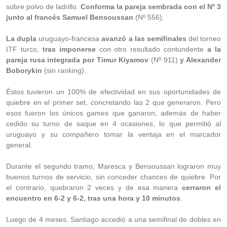
sobre polvo de ladrillo.
Conforma la pareja sembrada con el Nº 3
junto al francés Samuel Bensoussan
(Nº 556).
La dupla
uruguayo-francesa
avanzó a las semifinales
del torneo
ITF turco,
tras imponerse
con otro resultado contundente
a la
pareja rusa integrada por Timur Kiyamov
(Nº 911)
y Alexander
Boborykin
(sin ranking).
Éstos tuvieron un 100% de efectividad en sus oportunidades de
quiebre en el primer set, concretando las 2 que generaron. Pero
esos fueron los únicos games que ganaron, además de haber
cedido su turno de saque en 4 ocasiones, lo que permitió al
uruguayo y su compañero tomar la ventaja en el marcador
general.
Durante el segundo tramo, Maresca y Bensoussan lograron muy
buenos turnos de servicio, sin conceder chances de quiebre. Por
el contrario, quebraron 2 veces y de esa manera
cerraron el
encuentro en 6-2 y 6-2, tras una hora y 10 minutos
.
Luego de 4 meses, Santiago accedió a una semifinal de dobles en