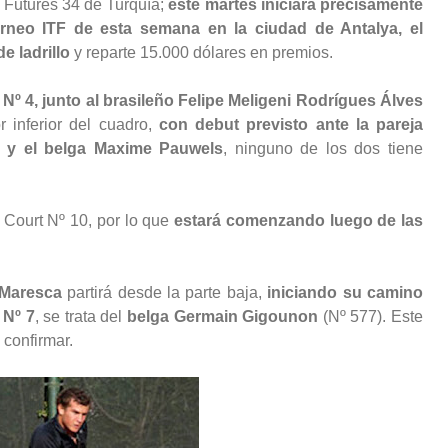
 Futures 34 de Turquía;
este martes iniciará precisamente
orneo ITF de esta semana en la ciudad de Antalya, el
e ladrillo
y reparte 15.000 dólares en premios.
 Nº 4, junto al brasileño Felipe Meligeni Rodrígues Álves
 inferior del cuadro,
con debut previsto ante la pareja
 y el belga Maxime Pauwels
, ninguno de los dos tiene
 Court Nº 10, por lo que
estará comenzando luego de las
 Maresca
partirá desde la parte baja,
iniciando su camino
 Nº 7
, se trata del
belga Germain Gigounon
(Nº 577). Este
 confirmar.