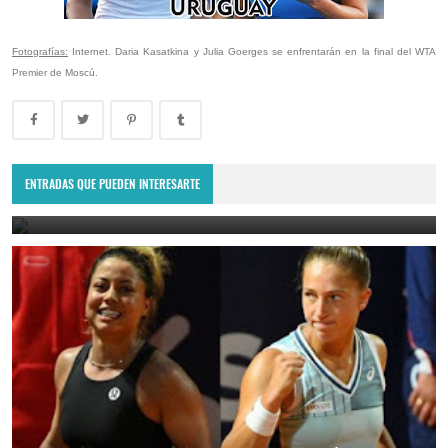
Fotografías:
Internet. Daria Kasatkina y Julia Goerges se enfrentarán en la final del WTA
Premier de Moscú.
Montevideo Open 2023: Renata Zarazúa es la nueva campeona del
WTA 125 de Uruguay
ENTRADAS QUE PUEDEN INTERESARTE
December 11, 2023