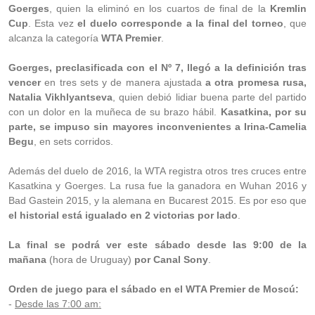
Goerges
, quien la eliminó en los cuartos de final de la
Kremlin
Cup
. Esta vez
el duelo corresponde a la final del torneo
, que
alcanza la categoría
WTA Premier
.
Goerges, preclasificada con el Nº 7, llegó a la definición tras
vencer
en tres sets y de manera ajustada
a otra promesa rusa,
Natalia Vikhlyantseva
, quien debió lidiar buena parte del partido
con un dolor en la muñeca de su brazo hábil.
Kasatkina, por su
parte, se impuso sin mayores inconvenientes a Irina-Camelia
Begu
, en sets corridos.
Además del duelo de 2016, la WTA
registra otros tres cruces
entre
Kasatkina y Goerges. La rusa fue la ganadora en Wuhan 2016 y
Bad Gastein 2015, y la alemana en Bucarest 2015. Es por eso que
el historial está igualado en 2 victorias por lado
.
La final se podrá ver este sábado desde las 9:00 de la
mañana
(hora de Uruguay)
por Canal Sony
.
Orden de juego para el sábado en el WTA Premier de Moscú:
-
Desde las 7:00 am: