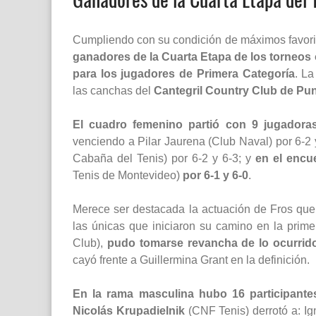
Cumpliendo con su condición de máximos favori
ganadores de la Cuarta Etapa de los torneos
para los jugadores de Primera Categoría
. L
las canchas del
Cantegril Country Club de Pun
El cuadro femenino partió con 9 jugadora
venciendo a Pilar Jaurena (Club Naval) por 6-2 y
Cabaña del Tenis) por 6-2 y 6-3; y
en el encu
Tenis de Montevideo)
por 6-1 y 6-0
.
Merece ser destacada la actuación de Fros que, 
las únicas que iniciaron su camino en la prime
Club),
pudo tomarse revancha de lo ocurrido 
cayó frente a Guillermina Grant en la definición.
En la rama masculina hubo 16 participante
Nicolás Krupadielnik
(CNF Tenis) derrotó a: Ig