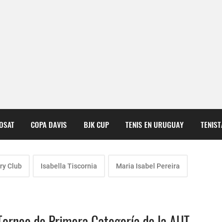
COSAT
COPA DAVIS
BJK CUP
TENIS EN URUGUAY
TENIS
ry Club
Isabella Tiscornia
Maria Isabel Pereira
Torneo de Primera Categoría de la AUT