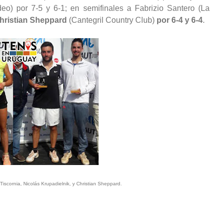
eo) por 7-5 y 6-1; en semifinales a Fabrizio Santero (La
 Christian Sheppard
(Cantegril Country Club)
por 6-4 y 6-4
.
Tiscornia, Nicolás Krupadielnik, y Christian Sheppard.