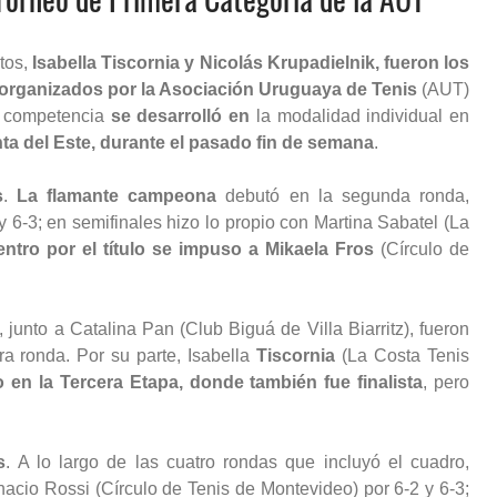
tos,
Isabella Tiscornia y Nicolás Krupadielnik, fueron los
 organizados por la Asociación Uruguaya de Tenis
(AUT)
a competencia
se desarrolló en
la modalidad individual en
ta del Este, durante el pasado fin de semana
.
s
.
La flamante campeona
debutó en la segunda ronda,
 6-3; en semifinales hizo lo propio con Martina Sabatel (La
entro por el título se impuso a Mikaela Fros
(Círculo de
junto a Catalina Pan (Club Biguá de Villa Biarritz), fueron
ra ronda. Por su parte, Isabella
Tiscornia
(La Costa Tenis
en la Tercera Etapa, donde también fue finalista
, pero
s
. A lo largo de las cuatro rondas que incluyó el cuadro,
nacio Rossi (Círculo de Tenis de Montevideo) por 6-2 y 6-3;