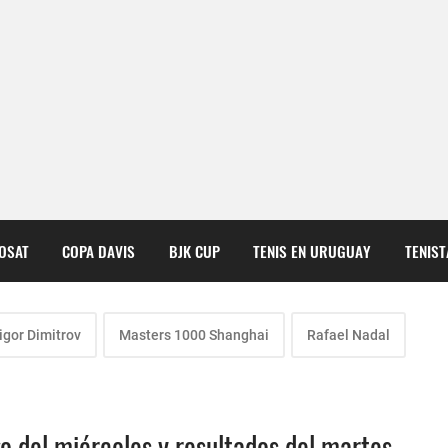
COSAT
COPA DAVIS
BJK CUP
TENIS EN URUGUAY
TENIS
igor Dimitrov
Masters 1000 Shanghai
Rafael Nadal
 del miércoles y resultados del martes