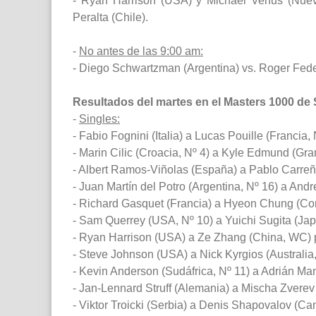
- Ryan Harrison (USA) y Michael Venus (Nueva
Peralta (Chile).
-
No antes de las 9:00 am:
- Diego Schwartzman (Argentina) vs. Roger Feder
Resultados del martes en el Masters 1000 de
-
Singles:
- Fabio Fognini (Italia) a Lucas Pouille (Francia, 
- Marin Cilic (Croacia, Nº 4) a Kyle Edmund (Gran
- Albert Ramos-Viñolas (España) a Pablo Carreño
- Juan Martín del Potro (Argentina, Nº 16) a Andr
- Richard Gasquet (Francia) a Hyeon Chung (Core
- Sam Querrey (USA, Nº 10) a Yuichi Sugita (Japó
- Ryan Harrison (USA) a Ze Zhang (China, WC) p
- Steve Johnson (USA) a Nick Kyrgios (Australia,
- Kevin Anderson (Sudáfrica, Nº 11) a Adrián Man
- Jan-Lennard Struff (Alemania) a Mischa Zverev
- Viktor Troicki (Serbia) a Denis Shapovalov (Can