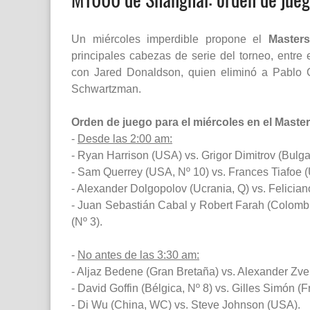
Un miércoles imperdible propone el
Master
principales cabezas de serie del torneo, entre
con
Jared Donaldson, quien eliminó a Pablo 
Schwartzman.
Orden de juego para el miércoles en el Maste
-
Desde las 2:00 am:
- Ryan Harrison (USA) vs. Grigor Dimitrov (Bulgar
- Sam Querrey (USA, Nº 10) vs. Frances Tiafoe 
- Alexander Dolgopolov (Ucrania, Q) vs. Felicia
- Juan Sebastián Cabal y Robert Farah (Colombi
(Nº 3).
-
No antes de las 3:30 am:
- Aljaz Bedene (Gran Bretaña) vs. Alexander Zve
- David Goffin (Bélgica, Nº 8) vs. Gilles Simón (F
- Di Wu (China, WC) vs. Steve Johnson (USA).