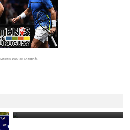
l Masters 1000 de Shanghái.
Paraguay Open 2025: Thiago Monteiro vs. Emilio
Nava por el título en el ATP Challenger de Asunción
March 23, 2025