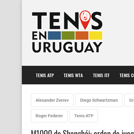
TENIS ATP
TENIS WTA
TENIS ITF
TENIS 
Alexander Zverev
Diego Schwartzman
Gr
Roger Federer
Tenis ATP
M1000 de Shanghái: orden de juego