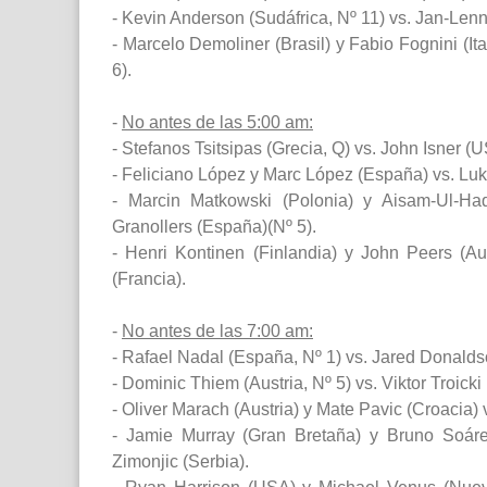
- Kevin Anderson (Sudáfrica, Nº 11) vs. Jan-Lenn
- Marcelo Demoliner (Brasil) y Fabio Fognini (I
6).
-
No antes de las 5:00 am:
- Stefanos Tsitsipas (Grecia, Q) vs. John Isner (
- Feliciano López y Marc López (España) vs. Luka
- Marcin Matkowski (Polonia) y Aisam-Ul-Haq
Granollers (España)(Nº 5).
- Henri Kontinen (Finlandia) y John Peers (Aus
(Francia).
-
No antes de las 7:00 am:
- Rafael Nadal (España, Nº 1) vs. Jared Donald
- Dominic Thiem (Austria, Nº 5) vs. Viktor Troicki 
- Oliver Marach (Austria) y Mate Pavic (Croacia)
- Jamie Murray (Gran Bretaña) y Bruno Soáres
Zimonjic (Serbia).