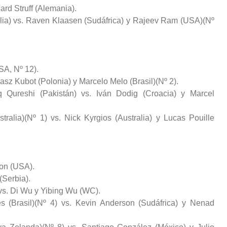
ard Struff (Alemania).
talia) vs. Raven Klaasen (Sudáfrica) y Rajeev Ram (USA)(Nº
USA, Nº 12).
sz Kubot (Polonia) y Marcelo Melo (Brasil)(Nº 2).
 Qureshi (Pakistán) vs. Iván Dodig (Croacia) y Marcel
tralia)(Nº 1) vs. Nick Kyrgios (Australia) y Lucas Pouille
son (USA).
(Serbia).
 vs. Di Wu y Yibing Wu (WC).
 (Brasil)(Nº 4) vs. Kevin Anderson (Sudáfrica) y Nenad