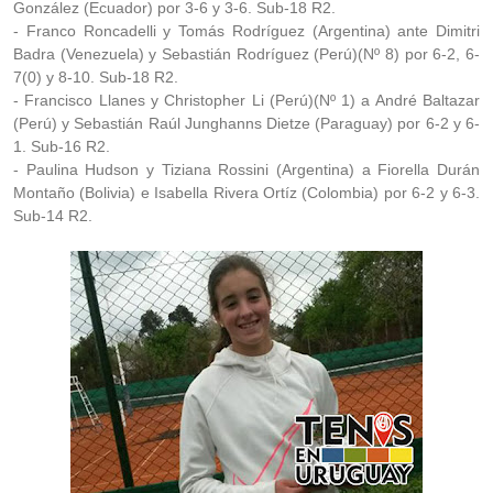
González (Ecuador) por 3-6 y 3-6. Sub-18 R2.
- Franco Roncadelli y Tomás Rodríguez (Argentina) ante Dimitri
Badra (Venezuela) y Sebastián Rodríguez (Perú)(Nº 8) por 6-2, 6-
7(0) y 8-10. Sub-18 R2.
- Francisco Llanes y Christopher Li (Perú)(Nº 1) a André Baltazar
(Perú) y Sebastián Raúl Junghanns Dietze (Paraguay) por 6-2 y 6-
1. Sub-16 R2.
- Paulina Hudson y Tiziana Rossini (Argentina) a Fiorella Durán
Montaño (Bolivia) e Isabella Rivera Ortíz (Colombia) por 6-2 y 6-3.
Sub-14 R2.