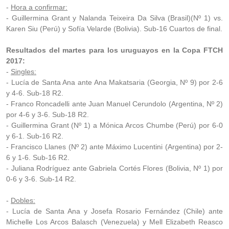
-
Hora a confirmar:
- Guillermina Grant y Nalanda Teixeira Da Silva (Brasil)(Nº 1) vs.
Karen Siu (Perú) y Sofía Velarde (Bolivia). Sub-16 Cuartos de final.
Resultados del martes para los uruguayos en la Copa FTCH
2017:
-
Singles:
- Lucía de Santa Ana ante Ana Makatsaria (Georgia, Nº 9) por 2-6
y 4-6. Sub-18 R2.
- Franco Roncadelli ante Juan Manuel Cerundolo (Argentina, Nº 2)
por 4-6 y 3-6. Sub-18 R2.
- Guillermina Grant (Nº 1) a Mónica Arcos Chumbe (Perú) por 6-0
y 6-1. Sub-16 R2.
- Francisco Llanes (Nº 2) ante Máximo Lucentini (Argentina) por 2-
6 y 1-6. Sub-16 R2.
- Juliana Rodríguez ante Gabriela Cortés Flores (Bolivia, Nº 1) por
0-6 y 3-6. Sub-14 R2.
-
Dobles:
- Lucía de Santa Ana y Josefa Rosario Fernández (Chile) ante
Michelle Los Arcos Balasch (Venezuela) y Mell Elizabeth Reasco