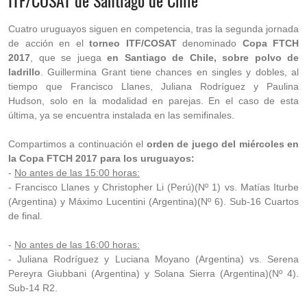
ITF/COSAT de Santiago de Chile
Cuatro uruguayos siguen en competencia, tras la segunda jornada
de acción en el
torneo ITF/COSAT
denominado
Copa FTCH
2017
, que se juega
en Santiago de Chile, sobre polvo de
ladrillo
. Guillermina Grant tiene chances en singles y dobles, al
tiempo que Francisco Llanes, Juliana Rodríguez y Paulina
Hudson, solo en la modalidad en parejas. En el caso de esta
última, ya se encuentra instalada en las semifinales.
Compartimos a continuación el
orden de juego del miércoles en
la Copa FTCH 2017 para los uruguayos:
-
No antes de las 15:00 horas:
- Francisco Llanes y Christopher Li (Perú)(Nº 1) vs. Matías Iturbe
(Argentina) y Máximo Lucentini (Argentina)(Nº 6). Sub-16 Cuartos
de final.
-
No antes de las 16:00 horas:
- Juliana Rodríguez y Luciana Moyano (Argentina) vs. Serena
Pereyra Giubbani (Argentina) y Solana Sierra (Argentina)(Nº 4).
Sub-14 R2.