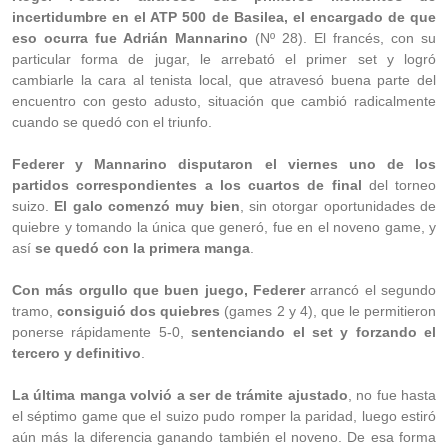
incertidumbre en el ATP 500 de Basilea, el encargado de que
eso ocurra fue Adrián Mannarino
(Nº 28). El francés, con su
particular forma de jugar, le arrebató el primer set y logró
cambiarle la cara al tenista local, que atravesó buena parte del
encuentro con gesto adusto, situación que cambió radicalmente
cuando se quedó con el triunfo.
Federer y Mannarino disputaron el viernes uno de los
partidos correspondientes a los cuartos de final
del torneo
suizo.
El galo comenzó muy bien
, sin otorgar oportunidades de
quiebre y tomando la única que generó, fue en el noveno game, y
así
se quedó con la primera manga
.
Con más orgullo que buen juego, Federer
arrancó el segundo
tramo,
consiguió dos quiebres
(games 2 y 4), que le permitieron
ponerse rápidamente 5-0,
sentenciando el set y forzando el
tercero y definitivo
.
La última manga volvió a ser de trámite ajustado
, no fue hasta
el séptimo game que el suizo pudo romper la paridad, luego estiró
aún más la diferencia ganando también el noveno. De esa forma