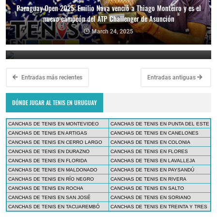
Paraguay Open 2025: Emilio Nava venció a Thiago Monteiro y es el
nuevo campeón del ATP Challenger de Asunción
Paraguay Open 2025: Thiago Monteiro vs. Emilio Nava por el título
en el ATP Challenger de Asunción
March 24, 2025
March 23, 2025
Entradas más recientes
Entradas antiguas
DÓNDE JUGAR AL TENIS EN URUGUAY
CANCHAS DE TENIS EN MONTEVIDEO
CANCHAS DE TENIS EN PUNTA DEL ESTE
CANCHAS DE TENIS EN ARTIGAS
CANCHAS DE TENIS EN CANELONES
CANCHAS DE TENIS EN CERRO LARGO
CANCHAS DE TENIS EN COLONIA
CANCHAS DE TENIS EN DURAZNO
CANCHAS DE TENIS EN FLORES
CANCHAS DE TENIS EN FLORIDA
CANCHAS DE TENIS EN LAVALLEJA
CANCHAS DE TENIS EN MALDONADO
CANCHAS DE TENIS EN PAYSANDÚ
CANCHAS DE TENIS EN RÍO NEGRO
CANCHAS DE TENIS EN RIVERA
CANCHAS DE TENIS EN ROCHA
CANCHAS DE TENIS EN SALTO
CANCHAS DE TENIS EN SAN JOSÉ
CANCHAS DE TENIS EN SORIANO
CANCHAS DE TENIS EN TACUAREMBÓ
CANCHAS DE TENIS EN TREINTA Y TRES