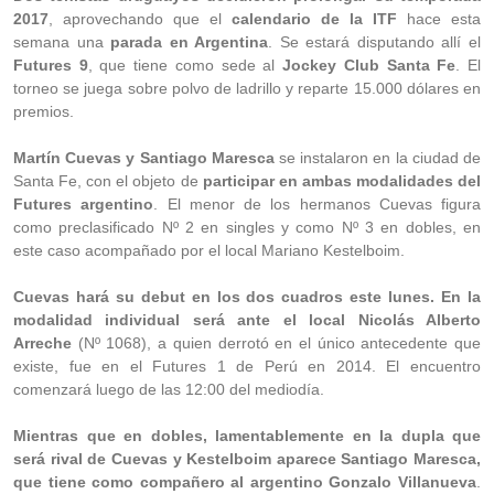
2017
, aprovechando que el
calendario de la ITF
hace esta
semana una
parada en Argentina
. Se estará disputando allí el
Futures 9
, que tiene como sede al
Jockey Club Santa Fe
. El
torneo se juega sobre polvo de ladrillo y reparte 15.000 dólares en
premios.
Martín Cuevas y Santiago Maresca
se instalaron en la ciudad de
Santa Fe, con el objeto de
participar en ambas modalidades del
Futures argentino
. El menor de los hermanos Cuevas figura
como preclasificado Nº 2 en singles y como Nº 3 en dobles, en
este caso acompañado por el local Mariano Kestelboim.
Cuevas hará su debut en los dos cuadros este lunes. En la
modalidad individual será ante el local Nicolás Alberto
Arreche
(Nº 1068), a quien derrotó en el único antecedente que
existe, fue en el Futures 1 de Perú en 2014. El encuentro
comenzará luego de las 12:00 del mediodía.
Mientras que en dobles, lamentablemente en la dupla que
será rival de Cuevas y Kestelboim aparece Santiago Maresca,
que tiene como compañero al argentino Gonzalo Villanueva
.