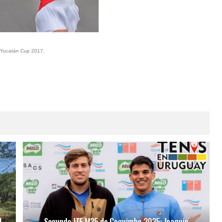
, Yucatán Cup 2017.
l
Segundo ITF M25 de Coquimbo 2025: Joaquín