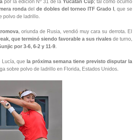
na
por la edición Nº 31 de la
Yucatán Cup
; tal como ocurrió
imera ronda
del
de dobles del torneo ITF Grado I
, que se
polvo de ladrillo.
tromova
, oriunda de Rusia, vendió muy cara su derrota. El
eak, que terminó siendo favorable a sus rivales
de turno,
njic por 3-6, 6-2 y 11-9
.
e Lucía, que
la próxima semana tiene previsto disputar la
ega sobre polvo de ladrillo en Florida, Estados Unidos.