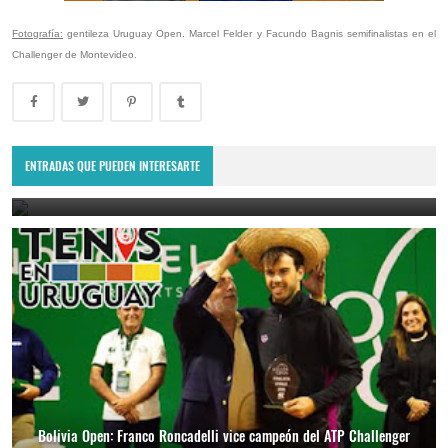
Fotografía:
gentileza Uruguay Open. Marcel Felder y Facundo Bagnis semifinalistas en el
Challenger de Montevideo.
Lima Challenger: Ignacio Carou y Franco Roncadelli participarán en
el torneo ATP de Perú
ENTRADAS QUE PUEDEN INTERESARTE
June 23, 2025
Bolivia Open: Franco Roncadelli vice campeón del ATP Challenger