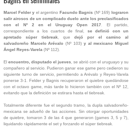
Bagnis en semifinales
Marcel Felder y
el argentino
Facundo Bagnis
(Nº 169)
lograron
salir airosos de un complicado duelo ante los preclasificados
con el Nº 2 en el Uruguay Open 2017
. El partido,
correspondiente a los cuartos de final,
se definió con un
apretado súper tiebreak
, que
dejó por el camino al
salvadoreño Marcelo Arévalo
(Nº 103)
y al mexicano Miguel
Ángel Reyes-Varela
(Nº 112).
El
encuentro, disputado el jueves
, se abrió con el uruguayo y su
compañero al servicio. Pudieron ganar ese game pero cedieron su
siguiente turno de servicio, permitiendo a Arévalo y Reyes-Varela
ponerse 3-1. Felder y Bagnis recuperaron el quiebre quedándose
con el octavo game, más tarde lo hicieron también con el Nº 12,
evitando que la definición se estirara hasta el tiebreak.
Totalmente diferente fue el segundo tramo, la dupla salvadoreño-
mexicana se adueñó de las acciones. Sin otorgar oportunidades
de quiebre, tomaron 3 de las 4 que generaron (games 3, 5 y 7),
liquidando rápidamente el set y forzando el súper tiebreak.