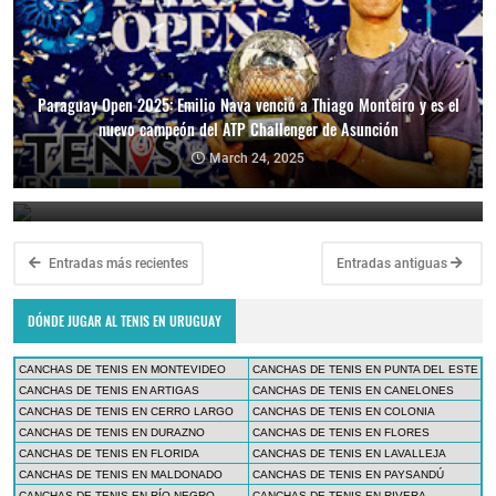
Paraguay Open 2025: Emilio Nava venció a Thiago Monteiro y es el
nuevo campeón del ATP Challenger de Asunción
Paraguay Open 2025: Thiago Monteiro vs. Emilio Nava por el título
en el ATP Challenger de Asunción
March 24, 2025
March 23, 2025
Entradas más recientes
Entradas antiguas
DÓNDE JUGAR AL TENIS EN URUGUAY
CANCHAS DE TENIS EN MONTEVIDEO
CANCHAS DE TENIS EN PUNTA DEL ESTE
CANCHAS DE TENIS EN ARTIGAS
CANCHAS DE TENIS EN CANELONES
CANCHAS DE TENIS EN CERRO LARGO
CANCHAS DE TENIS EN COLONIA
CANCHAS DE TENIS EN DURAZNO
CANCHAS DE TENIS EN FLORES
CANCHAS DE TENIS EN FLORIDA
CANCHAS DE TENIS EN LAVALLEJA
CANCHAS DE TENIS EN MALDONADO
CANCHAS DE TENIS EN PAYSANDÚ
CANCHAS DE TENIS EN RÍO NEGRO
CANCHAS DE TENIS EN RIVERA