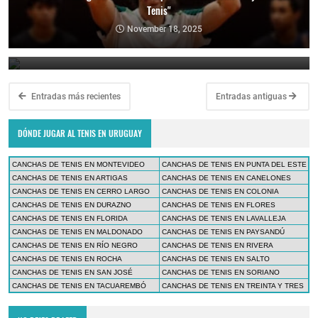
Tenis"
Lima Challenger: Ignacio Carou y Franco Roncadelli participarán en
el torneo ATP de Perú
November 18, 2025
June 23, 2025
Entradas más recientes
Entradas antiguas
DÓNDE JUGAR AL TENIS EN URUGUAY
CANCHAS DE TENIS EN MONTEVIDEO
CANCHAS DE TENIS EN PUNTA DEL ESTE
CANCHAS DE TENIS EN ARTIGAS
CANCHAS DE TENIS EN CANELONES
CANCHAS DE TENIS EN CERRO LARGO
CANCHAS DE TENIS EN COLONIA
CANCHAS DE TENIS EN DURAZNO
CANCHAS DE TENIS EN FLORES
CANCHAS DE TENIS EN FLORIDA
CANCHAS DE TENIS EN LAVALLEJA
CANCHAS DE TENIS EN MALDONADO
CANCHAS DE TENIS EN PAYSANDÚ
CANCHAS DE TENIS EN RÍO NEGRO
CANCHAS DE TENIS EN RIVERA
CANCHAS DE TENIS EN ROCHA
CANCHAS DE TENIS EN SALTO
CANCHAS DE TENIS EN SAN JOSÉ
CANCHAS DE TENIS EN SORIANO
CANCHAS DE TENIS EN TACUAREMBÓ
CANCHAS DE TENIS EN TREINTA Y TRES