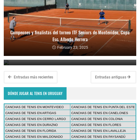
Campeones y finalistas del torneo ITF Seniors de Montevideo, Copa
Esc. Alberto Herrera
Ganadores y finalistas del torneo ITF Seniors de Punta del Este
February 23, 2025
February 10, 2025
Entradas más recientes
Entradas antiguas
DÓNDE JUGAR AL TENIS EN URUGUAY
CANCHAS DE TENIS EN MONTEVIDEO
CANCHAS DE TENIS EN PUNTA DEL ESTE
CANCHAS DE TENIS EN ARTIGAS
CANCHAS DE TENIS EN CANELONES
CANCHAS DE TENIS EN CERRO LARGO
CANCHAS DE TENIS EN COLONIA
CANCHAS DE TENIS EN DURAZNO
CANCHAS DE TENIS EN FLORES
CANCHAS DE TENIS EN FLORIDA
CANCHAS DE TENIS EN LAVALLEJA
CANCHAS DE TENIS EN MALDONADO
CANCHAS DE TENIS EN PAYSANDÚ