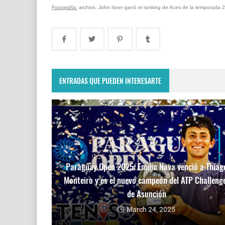
Fotografía:
archivo. John Isner ganó el ranking de Aces de la temporada 
ENTRADAS QUE PUEDEN INTERESARTE
Paraguay Open 2025: Emilio Nava venció a Thiag
Monteiro y es el nuevo campeón del ATP Challeng
de Asunción
March 24, 2025