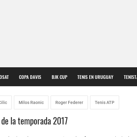
COSAT
COPA DAVIS
BJK CUP
TENIS EN URUGUAY
TENIS
ilic
Milos Raonic
Roger Federer
Tenis ATP
s de la temporada 2017