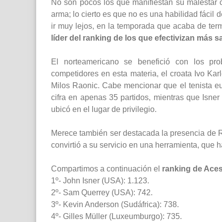
No son pocos los que manifiestan su malestar 
arma; lo cierto es que no es una habilidad fácil 
ir muy lejos, en la temporada que acaba de ter
líder del ranking de los que efectivizan más 
El norteamericano se benefició con los pr
competidores en esta materia, el croata Ivo Karl
Milos Raonic. Cabe mencionar que el tenista e
cifra en apenas 35 partidos, mientras que Isner
ubicó en el lugar de privilegio.
Merece también ser destacada la presencia de R
convirtió a su servicio en una herramienta, que
Compartimos a continuación el
ranking de Ace
1º- John Isner (USA): 1.123.
2º- Sam Querrey (USA): 742.
3º- Kevin Anderson (Sudáfrica): 738.
4º- Gilles Müller (Luxeumburgo): 735.