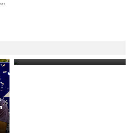
2017.
Paraguay Open 2025: Thiago Monteiro vs. Emilio
Nava por el título en el ATP Challenger de Asunción
March 23, 2025
o
er