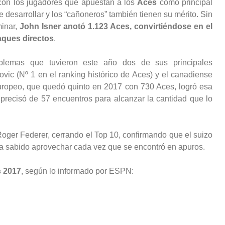
con los jugadores que apuestan a los
Aces
como principal
de desarrollar y los “cañoneros” también tienen su mérito. Sin
minar,
John Isner anotó 1.123 Aces, convirtiéndose en el
saques directos
.
oblemas que tuvieron este año dos de sus principales
ovic (Nº 1 en el ranking histórico de Aces) y el canadiense
uropeo, que quedó quinto en 2017 con 730 Aces, logró esa
 precisó de 57 encuentros para alcanzar la cantidad que lo
oger Federer, cerrando el Top 10, confirmando que el suizo
 ha sabido aprovechar cada vez que se encontró en apuros.
s 2017
, según lo informado por ESPN: