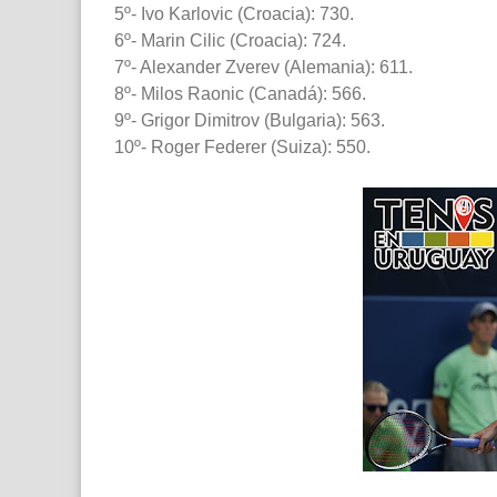
5º- Ivo Karlovic (Croacia): 730.
6º- Marin Cilic (Croacia): 724.
7º- Alexander Zverev (Alemania): 611.
8º- Milos Raonic (Canadá): 566.
9º- Grigor Dimitrov (Bulgaria): 563.
10º- Roger Federer (Suiza): 550.