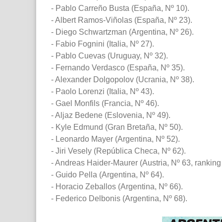
- Pablo Carreño Busta (España, Nº 10).
- Albert Ramos-Viñolas (España, Nº 23).
- Diego Schwartzman (Argentina, Nº 26).
- Fabio Fognini (Italia, Nº 27).
- Pablo Cuevas (Uruguay, Nº 32).
- Fernando Verdasco (España, Nº 35).
- Alexander Dolgopolov (Ucrania, Nº 38).
- Paolo Lorenzi (Italia, Nº 43).
- Gael Monfils (Francia, Nº 46).
- Aljaz Bedene (Eslovenia, Nº 49).
- Kyle Edmund (Gran Bretaña, Nº 50).
- Leonardo Mayer (Argentina, Nº 52).
- Jiri Vesely (República Checa, Nº 62).
- Andreas Haider-Maurer (Austria, Nº 63, ranking
- Guido Pella (Argentina, Nº 64).
- Horacio Zeballos (Argentina, Nº 66).
- Federico Delbonis (Argentina, Nº 68).