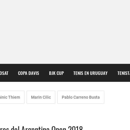
COSAT
COPA DAVIS
BJK CUP
TENIS EN URUGUAY
TENIS
inic Thiem
Marin Cilic
Pablo Carreno Busta
dores del Argentina Open 2018