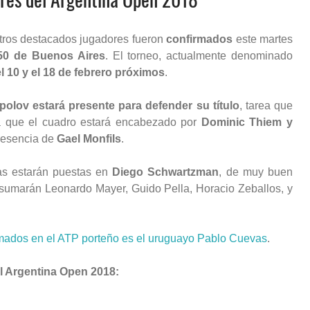
tros destacados jugadores fueron
confirmados
este martes
250 de Buenos Aires
. El torneo, actualmente denominado
l 10 y el 18 de febrero próximos
.
olov estará presente para defender su título
, tarea que
ta que el cuadro estará encabezado por
Dominic Thiem y
presencia de
Gael Monfils
.
zas estarán puestas en
Diego Schwartzman
, de muy buen
 sumarán Leonardo Mayer, Guido Pella, Horacio Zeballos, y
mados en el ATP porteño es el uruguayo Pablo Cuevas
.
el Argentina Open 2018: