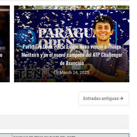
Paraguay Open 2025: Emilio Nava venció a Thiago
mo
Monteiro y es el nuevo campeón del ATP Challenger
de Asunción
March 24, 2025
Entradas antiguas