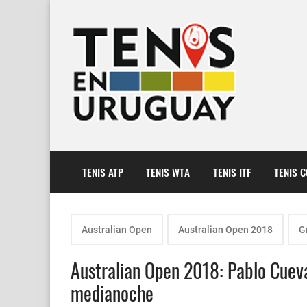
TENIS ATP
TENIS WTA
TENIS ITF
TENIS 
Australian Open
Australian Open 2018
G
Australian Open 2018: Pablo Cueva
medianoche