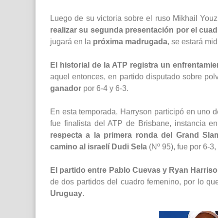
Luego de su victoria sobre el ruso Mikhail Youz
realizar su segunda presentación por el cuad
jugará en la
próxima madrugada
, se estará mi
El historial de la ATP registra un enfrentamie
aquel entonces, en partido disputado sobre polv
ganador
por 6-4 y 6-3.
En esta temporada, Harryson participó en uno de
fue finalista del ATP de Brisbane, instancia 
respecta a la primera ronda del Grand Slam
camino al israelí Dudi Sela
(Nº 95), fue por 6-3, 
El partido entre Pablo Cuevas y Ryan Harris
de dos partidos del cuadro femenino, por lo q
Uruguay
.