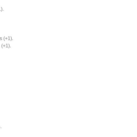
).
s (+1).
(+1).
.