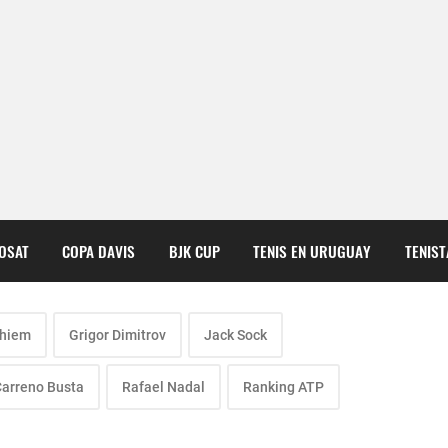
COSAT
COPA DAVIS
BJK CUP
TENIS EN URUGUAY
TENIS
Thiem
Grigor Dimitrov
Jack Sock
Carreno Busta
Rafael Nadal
Ranking ATP