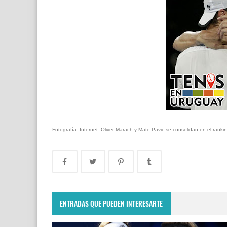
Fotografía:
Internet. Oliver Marach y Mate Pavic se consolidan en el ranki
ENTRADAS QUE PUEDEN INTERESARTE