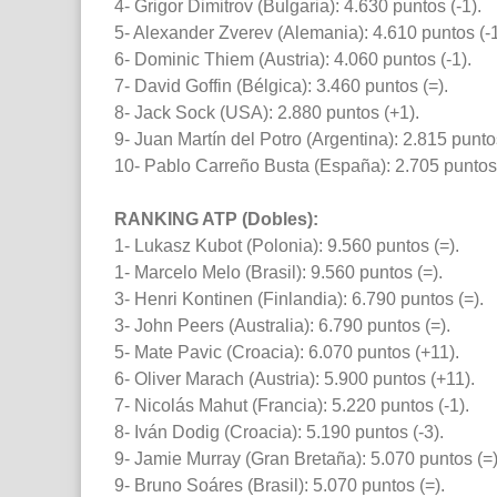
4- Grigor Dimitrov (Bulgaria): 4.630 puntos (-1).
5- Alexander Zverev (Alemania): 4.610 puntos (-1
6- Dominic Thiem (Austria): 4.060 puntos (-1).
7- David Goffin (Bélgica): 3.460 puntos (=).
8- Jack Sock (USA): 2.880 puntos (+1).
9- Juan Martín del Potro (Argentina): 2.815 punto
10- Pablo Carreño Busta (España): 2.705 puntos 
RANKING ATP (Dobles):
1- Lukasz Kubot (Polonia): 9.560 puntos (=).
1- Marcelo Melo (Brasil): 9.560 puntos (=).
3- Henri Kontinen (Finlandia): 6.790 puntos (=).
3- John Peers (Australia): 6.790 puntos (=).
5- Mate Pavic (Croacia): 6.070 puntos (+11).
6- Oliver Marach (Austria): 5.900 puntos (+11).
7- Nicolás Mahut (Francia): 5.220 puntos (-1).
8- Iván Dodig (Croacia): 5.190 puntos (-3).
9- Jamie Murray (Gran Bretaña): 5.070 puntos (=)
9- Bruno Soáres (Brasil): 5.070 puntos (=).