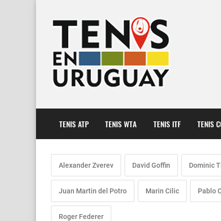
TENIS ATP
TENIS WTA
TENIS ITF
TENIS 
Alexander Zverev
David Goffin
Dominic 
Juan Martin del Potro
Marin Cilic
Pablo 
Roger Federer