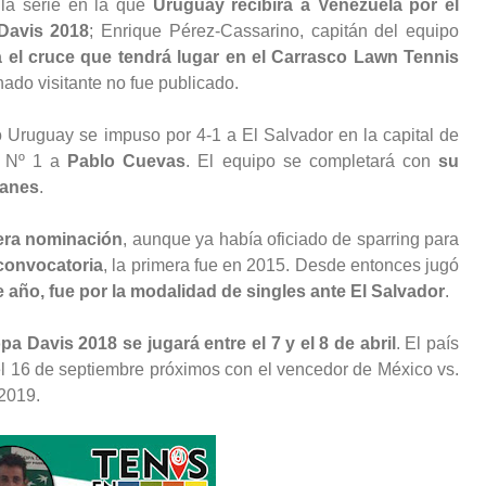
la serie en la que
Uruguay recibirá a Venezuela por el
Davis 2018
; Enrique Pérez-Cassarino, capitán del equipo
 el cruce que tendrá lugar en el Carrasco Lawn Tennis
ado visitante no fue publicado.
o Uruguay se impuso por 4-1 a El Salvador en la capital de
r Nº 1 a
Pablo Cuevas
. El equipo se completará con
su
lanes
.
mera nominación
, aunque ya había oficiado de sparring para
 convocatoria
, la primera fue en 2015. Desde entonces jugó
 año, fue por la modalidad de singles ante El Salvador
.
a Davis 2018 se jugará entre el 7 y el 8 de abril
. El país
 el 16 de septiembre próximos con el vencedor de México vs.
 2019.