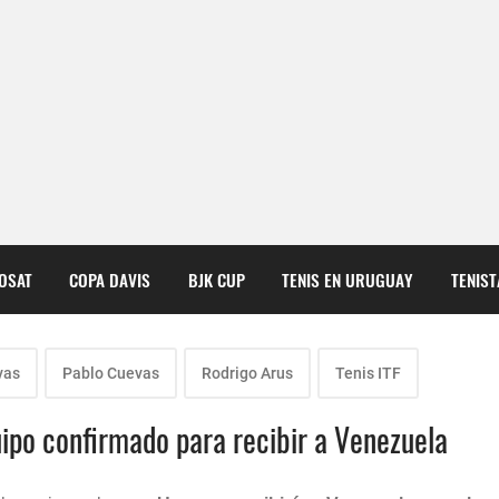
COSAT
COPA DAVIS
BJK CUP
TENIS EN URUGUAY
TENIS
vas
Pablo Cuevas
Rodrigo Arus
Tenis ITF
ipo confirmado para recibir a Venezuela